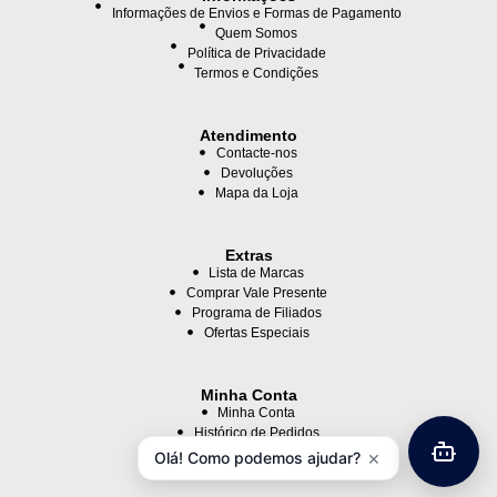
Informações de Envios e Formas de Pagamento
Quem Somos
Política de Privacidade
Termos e Condições
Atendimento
Contacte-nos
Devoluções
Mapa da Loja
Extras
Lista de Marcas
Comprar Vale Presente
Programa de Filiados
Ofertas Especiais
Minha Conta
Minha Conta
Histórico de Pedidos
Lista de Desejos
×
Olá! Como podemos ajudar?
Newsletter