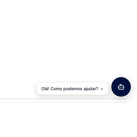
×
Olá! Como podemos ajudar?
Minha Conta
Minha Conta
Histórico de Pedidos
Lista de Desejos
Newsletter