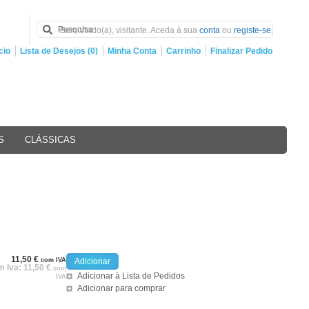
Bem Vindo(a), visitante. Aceda à sua
conta
ou
registe-se
.
cio
Lista de Desejos (0)
Minha Conta
Carrinho
Finalizar Pedido
S
CLÁSSICAS
11,50
€
com IVA
Adicionar
m Iva:
11,50
€
com
Adicionar à Lista de Pedidos
IVA
Adicionar para comprar