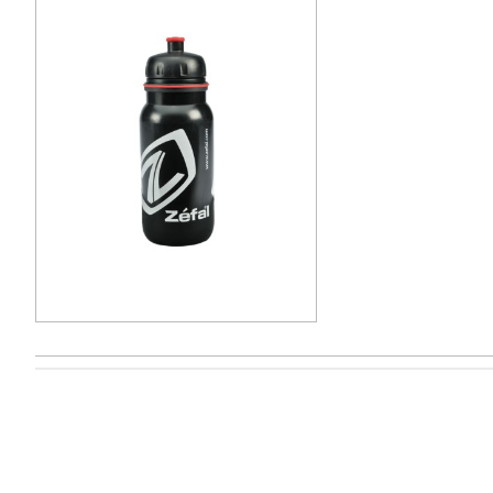
Informações
Atendimen
Informações de Envios e Formas de Pagamento
Contacte-n
Quem Somos
Devoluçõe
Política de Privacidade
Mapa da L
Termos e Condições