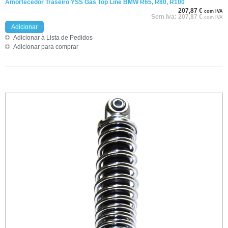
Amortecedor Traseiro YSS Gas Top Line BMW R65, R80, R100
207,87
€
com IVA
Sem Iva:
207,87
€
com IVA
Adicionar
Adicionar à Lista de Pedidos
Adicionar para comprar