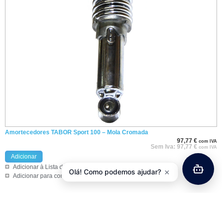
Amortecedores TABOR Sport 100 – Mola Cromada
97,77
€
com IVA
Sem Iva:
97,77
€
com IVA
Adicionar
Adicionar à Lista de Pedidos
×
Olá! Como podemos ajudar?
Adicionar para comprar
Informações
Informações de Envios e Formas de Pagamento