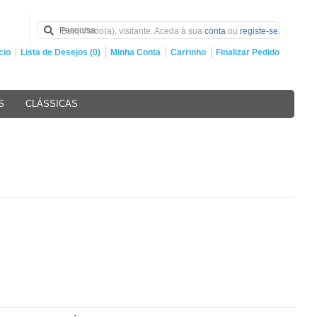
Bem Vindo(a), visitante. Aceda à sua
conta
ou
registe-se
.
cio
Lista de Desejos (0)
Minha Conta
Carrinho
Finalizar Pedido
S
CLÁSSICAS