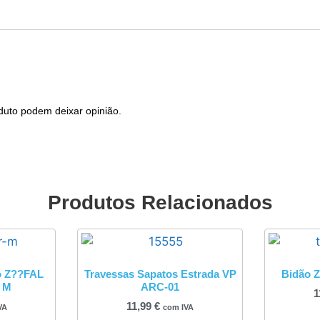
duto podem deixar opinião.
Produtos Relacionados
o Z??FAL
Travessas Sapatos Estrada VP
Bidão Z
– M
ARC-01
1
11,99
€
VA
com IVA