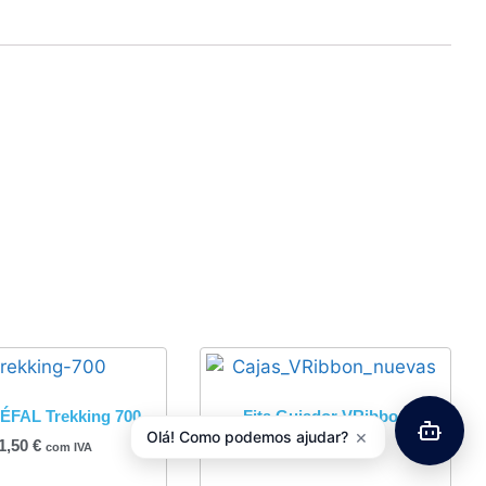
ÉFAL Trekking 700
Fita Guiador VRibbon
×
Olá! Como podemos ajudar?
1,50
€
8,00
€
com IVA
com IVA