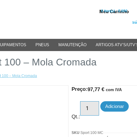
Meu Carrinho
0 iten(s) - 0.00€
Iní
UIPAMENTOS
PNEUS
MANUTENÇÃO
ARTIGOS ATV’S/UTV’
 100 – Mola Cromada
t 100 – Mola Cromada
Preço:
97,77
€
com IVA
Adicionar
Qt.:
SKU
Sport 100 MC