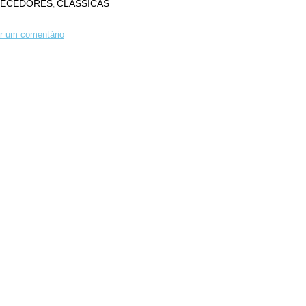
ECEDORES
CLÁSSICAS
,
r um comentário