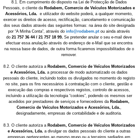
8.1. Em cumprimento do disposto na Lei de Protecção de Dados
Pessoais, o cliente da
Rodabem, Comercio de Veículos Motorizados e
Acessórios, Lda.
e utilizador do website poderá, a qualquer momento,
exercer os direitos de acesso, rectificação, cancelamento e comunicação
dos seus dados através das seguintes formas: na área do site designada
por “A Minha Conta”, através do
info@rodabem.pt
ou ainda através
do
21 757 36 44 / 21 757 18 99.
Se pretender anular o seu e-mail deve
efectuar essa anulação através do endereço de e-Mail que se encontra
na nossa base de dados, de outra forma ficaremos impossibilitados de o
remover.
8.2. O cliente autoriza a
Rodabem, Comercio de Veículos Motorizados
e Acessórios, Lda.
a processar de modo automatizado os dados
pessoais do cliente, incluindo todos os divulgados no momento do registo
no site, para os fins necessários à contratação com o cliente, gestão e
execução das compras e respectivos registos, controlo de acessos,
incluindo a utilização da tecnologia “cookies”, podendo os mesmos ser
acedidos por prestadores de serviços e fornecedores da
Rodabem,
Comercio de Veículos Motorizados e Acessórios, Lda.
,
designadamente, empresas de contabilidade e de auditoria.
8.3. O cliente autoriza a
Rodabem, Comercio de Veículos Motorizados
e Acessórios, Lda.
a divulgar os dados pessoais do cliente a outras
empresas pertencentes ao mesmo grupo ou a terceiros sediados em