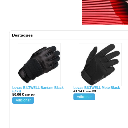
Destaques
Luvas BILTWELL Bantam Black
Luvas BILTWELL Moto Black
((ex))
41,94
€
com IVA
50,06
€
com IVA
Adicionar
Adicionar