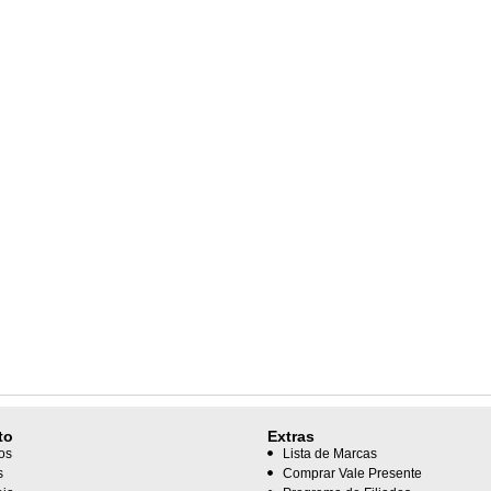
to
Extras
os
Lista de Marcas
s
Comprar Vale Presente