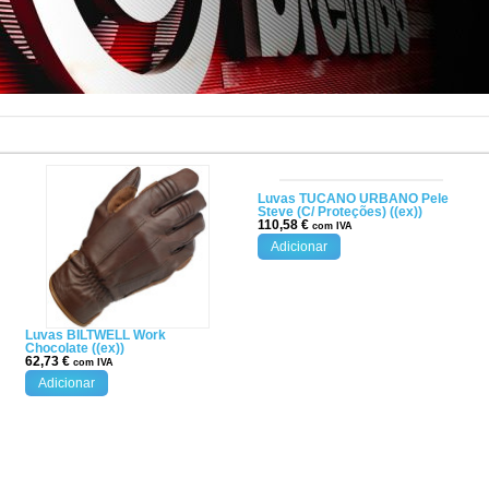
Luvas TUCANO URBANO Pele
Steve (C/ Proteções) ((ex))
110,58
€
com IVA
Adicionar
Luvas BILTWELL Work
Chocolate ((ex))
62,73
€
com IVA
Adicionar