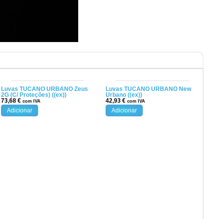
Luvas TUCANO URBANO Zeus
Luvas TUCANO URBANO New
2G (C/ Proteções) ((ex))
Urbano ((ex))
73,68
€
42,93
€
com IVA
com IVA
Adicionar
Adicionar