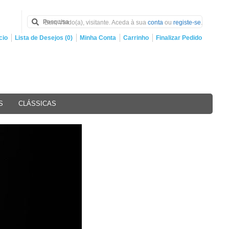
Bem Vindo(a), visitante. Aceda à sua
conta
ou
registe-se
.
cio
Lista de Desejos (0)
Minha Conta
Carrinho
Finalizar Pedido
S
CLÁSSICAS