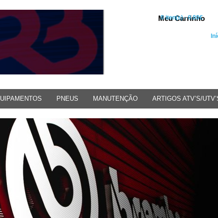
Meu Carrinho
0 iten(s) - 0.00€
Iní
UIPAMENTOS
PNEUS
MANUTENÇÃO
ARTIGOS ATV’S/UTV’