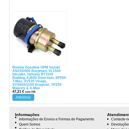
Bomba Gasolina OPM Suzuki
AN250/400 Burgman, VL1500
Intruder, Yamaha BT1100
Bulldog, XJ600 Diversion, XP500
T-Max, XV535 Virago,
XVS650/1100 Dragstar, YP250
Majesty & X-Max
47,21
€
com IVA
Adicionar
Informações
Atendimen
Informações de Envios e Formas de Pagamento
Contacte-n
Quem Somos
Devoluçõe