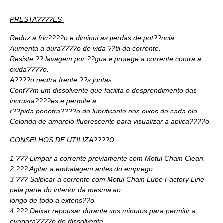
PRESTA????ES
Reduz a fric????o e diminui as perdas de pot??ncia.
Aumenta a dura????o de vida ??til da corrente.
Resiste ?? lavagem por ??gua e protege a corrente contra a
oxida????o.
A????o neutra frente ??s juntas.
Cont??m um dissolvente que facilita o desprendimento das
incrusta????es e permite a
r??pida penetra????o do lubrificante nos eixos de cada elo.
Colorida de amarelo fluorescente para visualizar a aplica????o.
CONSELHOS DE UTILIZA????O
1 ??? Limpar a corrente previamente com Motul Chain Clean.
2 ??? Agitar a embalagem antes do emprego.
3 ??? Salpicar a corrente com Motul Chain Lube Factory Line
pela parte do interior da mesma ao
longo de todo a extens??o.
4 ??? Deixar repousar durante uns minutos para permitir a
evapora????o do dissolvente.