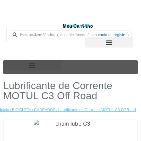
Meu Carrinho
0 iten(s) - 0.00€
Bem Vindo(a), visitante. Aceda à sua
conta
ou
registe-se
.
Lubrificante de Corrente
MOTUL C3 Off Road
Início
/
BICICLETA
/
CADEADOS
/ Lubrificante de Corrente MOTUL C3 Off Road