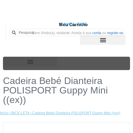
Meu Carrinho
0 iten(s) - 0.00€
Bem Vindo(a), visitante. Aceda à sua
conta
ou
registe-se
.
Cadeira Bebé Dianteira
POLISPORT Guppy Mini
((ex))
Início
/
BICICLETA
/ Cadeira Bebé Dianteira POLISPORT Guppy Mini ((ex))