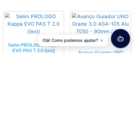
×
Olá! Como podemos ajudar?
Selim PROLOGO Kappa
EVO PAS T 2.0 ((ex))
Avanço Guiador UNO
Grade 3.0 ASA-105 Alu
81,43
€
com IVA
7050 – 90mm / 95gr ((ex))
40,59
€
com IVA
Adicionar
Adicionar
Informações
Informações de Envios e Formas de Pagamento
Quem Somos
Política de Privacidade