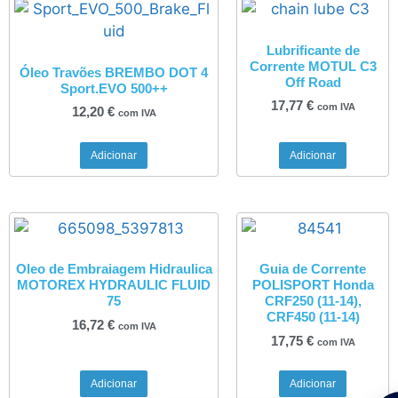
Lubrificante de
Corrente MOTUL C3
Óleo Travões BREMBO DOT 4
Off Road
Sport.EVO 500++
17,77
€
com IVA
12,20
€
com IVA
Adicionar
Adicionar
Oleo de Embraiagem Hidraulica
Guia de Corrente
MOTOREX HYDRAULIC FLUID
POLISPORT Honda
75
CRF250 (11-14),
CRF450 (11-14)
16,72
€
com IVA
17,75
€
com IVA
Adicionar
Adicionar