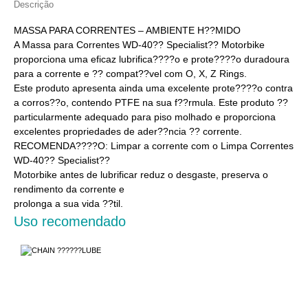
Descrição
MASSA PARA CORRENTES – AMBIENTE H??MIDO
A Massa para Correntes WD-40?? Specialist?? Motorbike
proporciona uma eficaz lubrifica????o e prote????o duradoura
para a corrente e ?? compat??vel com O, X, Z Rings.
Este produto apresenta ainda uma excelente prote????o contra
a corros??o, contendo PTFE na sua f??rmula. Este produto ??
particularmente adequado para piso molhado e proporciona
excelentes propriedades de ader??ncia ?? corrente.
RECOMENDA????O: Limpar a corrente com o Limpa Correntes
WD-40?? Specialist??
Motorbike antes de lubrificar reduz o desgaste, preserva o
rendimento da corrente e
prolonga a sua vida ??til.
Uso recomendado