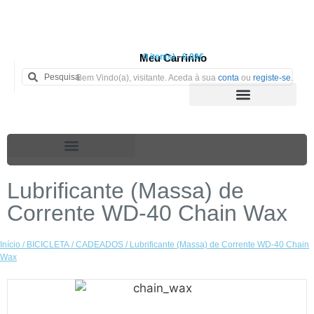
Meu Carrinho
0 iten(s) - 0.00€
Bem Vindo(a), visitante. Aceda à sua
conta
ou
registe-se
.
Lubrificante (Massa) de
Corrente WD-40 Chain Wax
Início
/
BICICLETA
/
CADEADOS
/ Lubrificante (Massa) de Corrente WD-40 Chain
Wax