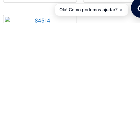
×
Olá! Como podemos ajudar?
Guia de Corrente POLISPORT
Honda CR125/250 (05-07),
CRF250/CRF450 (05-06)
19,10
€
com IVA
Adicionar
Informações
Informações de Envios e Formas de Pagamento
Quem Somos
Política de Privacidade
Termos e Condições
Atendimento