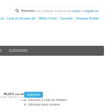
Bem Vindo(a), visitante. Aceda à sua
conta
ou
registe-se
.
cio
Lista de Desejos (0)
Minha Conta
Carrinho
Finalizar Pedido
S
CLÁSSICAS
66,10
€
com IVA
Adicionar
 Iva:
66,10
€
com
Adicionar à Lista de Pedidos
IVA
Adicionar para comprar