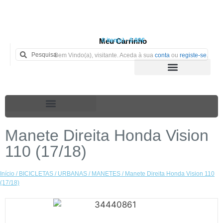
Meu Carrinho
0 iten(s) - 0.00€
Bem Vindo(a), visitante. Aceda à sua
conta
ou
registe-se
.
Manete Direita Honda Vision
110 (17/18)
Início
/
BICICLETAS
/
URBANAS
/
MANETES
/ Manete Direita Honda Vision 110
(17/18)