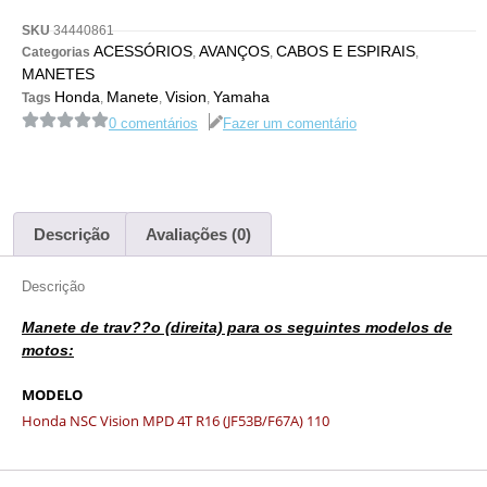
SKU
34440861
ACESSÓRIOS
AVANÇOS
CABOS E ESPIRAIS
Categorias
,
,
,
MANETES
Honda
Manete
Vision
Yamaha
Tags
,
,
,
0 comentários
Fazer um comentário
Descrição
Avaliações (0)
Descrição
Manete de trav??o (direita) para os seguintes modelos de
motos:
MODELO
Honda NSC Vision MPD 4T R16 (JF53B/F67A) 110