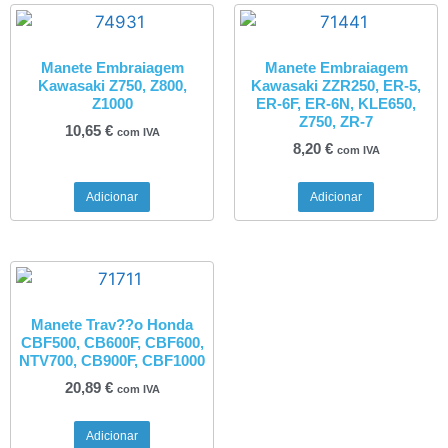
Manete Embraiagem
Manete Embraiagem
Kawasaki Z750, Z800,
Kawasaki ZZR250, ER-5,
Z1000
ER-6F, ER-6N, KLE650,
Z750, ZR-7
10,65
€
com IVA
8,20
€
com IVA
Adicionar
Adicionar
Manete Trav??o Honda
CBF500, CB600F, CBF600,
NTV700, CB900F, CBF1000
20,89
€
com IVA
Adicionar