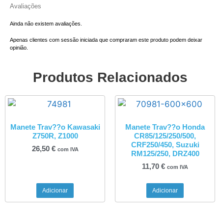
Avaliações
Ainda não existem avaliações.
Apenas clientes com sessão iniciada que compraram este produto podem deixar
opinião.
Produtos Relacionados
Manete Trav??o Kawasaki
Manete Trav??o Honda
Z750R, Z1000
CR85/125/250/500,
CRF250/450, Suzuki
26,50
€
com IVA
RM125/250, DRZ400
11,70
€
com IVA
Adicionar
Adicionar