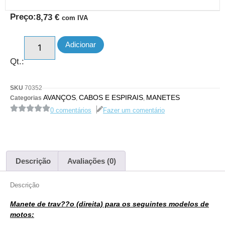
Preço:
8,73
€
com IVA
Adicionar
Qt.:
SKU
70352
AVANÇOS
CABOS E ESPIRAIS
MANETES
Categorias
,
,
0 comentários
Fazer um comentário
Descrição
Avaliações (0)
Descrição
Manete de trav??o (direita) para os seguintes modelos de
motos: