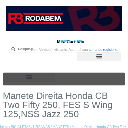
Meu Carrinho
0 iten(s) - 0.00€
Bem Vindo(a), visitante. Aceda à sua
conta
ou
registe-se
.
Manete Direita Honda CB
Two Fifty 250, FES S Wing
125,NSS Jazz 250
Início
/
BICICLETAS
/
URBANAS
/
MANETES
/ Manete Direita Honda CB Two Fifty