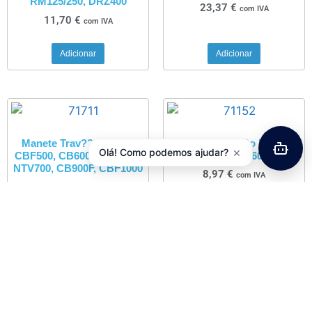
RM125/250, DRZ400
23,37
€
com IVA
11,70
€
com IVA
Adicionar
Adicionar
Manete Trav??o Honda
Manete Trav??o Honda
×
Olá! Como podemos ajudar?
CBF500, CB600F, CBF600,
XR250R, XR600R
NTV700, CB900F, CBF1000
8,97
€
com IVA
20,89
€
com IVA
Adicionar
Adicionar