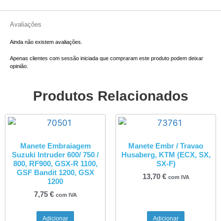
Avaliações
Ainda não existem avaliações.
Apenas clientes com sessão iniciada que compraram este produto podem deixar
opinião.
Produtos Relacionados
Manete Embraiagem
Manete Embr / Travao
Suzuki Intruder 600/ 750 /
Husaberg, KTM (ECX, SX,
800, RF900, GSX-R 1100,
SX-F)
GSF Bandit 1200, GSX
13,70
€
com IVA
1200
7,75
€
com IVA
Adicionar
Adicionar