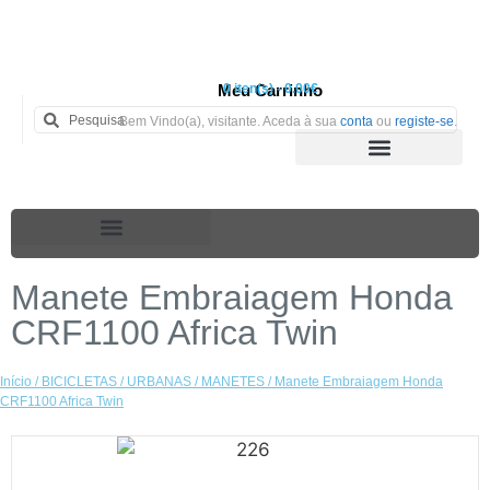
Meu Carrinho
0 iten(s) - 0.00€
Bem Vindo(a), visitante. Aceda à sua
conta
ou
registe-se
.
Manete Embraiagem Honda
CRF1100 Africa Twin
Início
/
BICICLETAS
/
URBANAS
/
MANETES
/ Manete Embraiagem Honda
CRF1100 Africa Twin