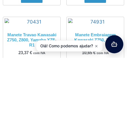
Manete Travao Kawasaki
Manete Embraiagem
Z750, Z800, Yamaha YZF-
Kawasaki Z750, Z800,
R1
Z1000
×
Olá! Como podemos ajudar?
23,37
€
10,65
€
com IVA
com IVA
Adicionar
Adicionar
Avanço Guiador UNO
Grade 3.0 ASA-105 Alu
7050 – 90mm / 95gr