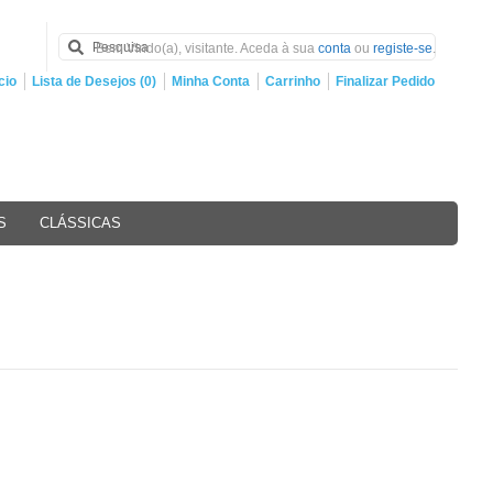
Bem Vindo(a), visitante. Aceda à sua
conta
ou
registe-se
.
cio
Lista de Desejos (0)
Minha Conta
Carrinho
Finalizar Pedido
S
CLÁSSICAS