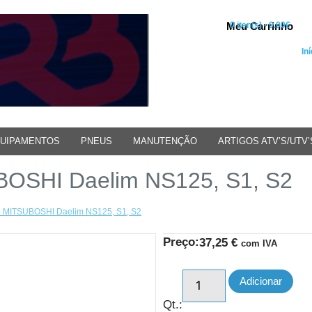
Meu Carrinho
0 iten(s) - 0.00€
Iní
UIPAMENTOS
PNEUS
MANUTENÇÃO
ARTIGOS ATV’S/UTV’
BOSHI Daelim NS125, S1, S2
ão MITSUBOSHI Daelim NS125, S1, S2
Preço:
37,25
€
com IVA
Adicionar
Qt.: