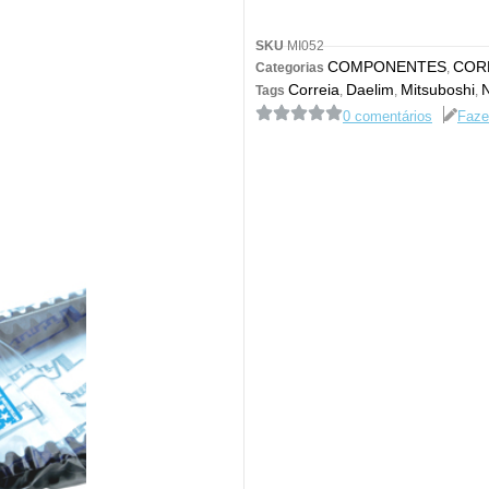
SKU
MI052
COMPONENTES
COR
Categorias
,
Correia
Daelim
Mitsuboshi
Tags
,
,
,
0 comentários
Faze