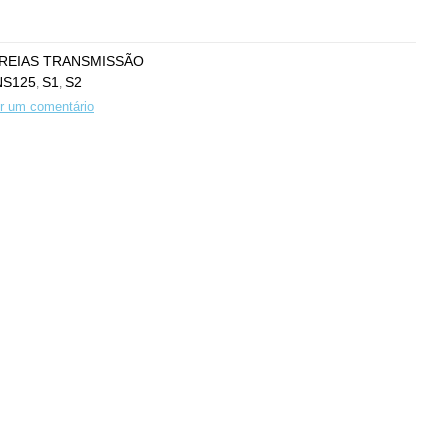
REIAS TRANSMISSÃO
NS125
S1
S2
,
,
r um comentário