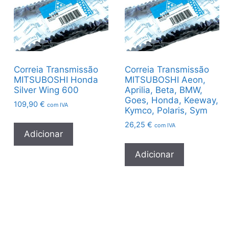
Correia Transmissão
Correia Transmissão
MITSUBOSHI Honda
MITSUBOSHI Aeon,
Silver Wing 600
Aprilia, Beta, BMW,
Goes, Honda, Keeway,
109,90
€
com IVA
Kymco, Polaris, Sym
26,25
€
com IVA
Adicionar
Adicionar