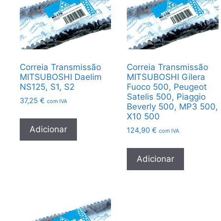
Correia Transmissão
Correia Transmissão
MITSUBOSHI Daelim
MITSUBOSHI Gilera
NS125, S1, S2
Fuoco 500, Peugeot
Satelis 500, Piaggio
37,25
€
com IVA
Beverly 500, MP3 500,
X10 500
Adicionar
124,90
€
com IVA
Adicionar