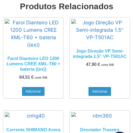
Produtos Relacionados
Jogo Direção VP Semi-
integrada 1.5” VP-T501AC
Farol Dianteiro LED 1200
Lumens CREE XML-T60 +
47,90
€
com IVA
bateria ((ex))
64,51
€
com IVA
Adicionar
Adicionar
Corrente SHIMANO Acera
Desviador Traseiro