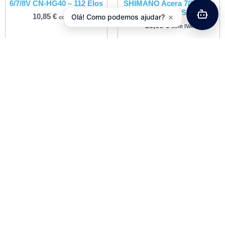
6/7/8V CN-HG40 – 112 Elos
SHIMANO Acera 7/8V RD-
M360SGS
×
Olá! Como podemos ajudar?
10,85
€
com IVA
25,90
€
com IVA
Adicionar
Adicionar
Jogo Direção VP Semi-
integrada 1-1/8″ Preto
41,4mm
27,55
€
com IVA
Adicionar
Informações
Informações de Envios e Formas de Pagamento