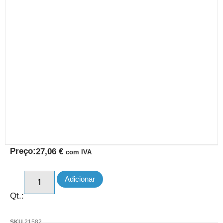
Preço:
27,06
€
com IVA
Adicionar
Qt.:
SKU
21582