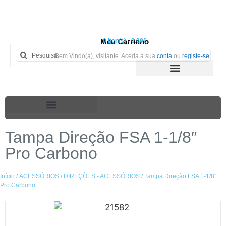
Meu Carrinho
0 iten(s) - 0.00€
Bem Vindo(a), visitante. Aceda à sua
conta
ou
registe-se
.
Tampa Direção FSA 1-1/8″
Pro Carbono
Início
/
ACESSÓRIOS
/
DIREÇÕES - ACESSÓRIOS
/ Tampa Direção FSA 1-1/8″
Pro Carbono