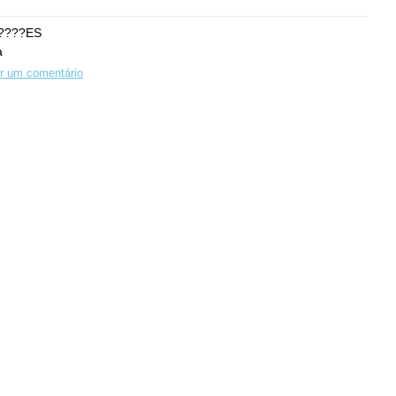
????ES
a
r um comentário