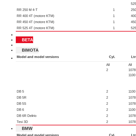
52
RR 250 M 4-T
1
25
RR 400 4T (motore KTM)
1
40
RR 450 4T (motore KTM)
1
45
RR 525 4T (motore KTM)
1
52
BETA
BIMOTA
Model and model versions
Cyl.
Ltr
All
All
2
1078
1100
DB 5
2
1100
DB 5R
2
1078
DB 5S
2
1078
DB 6
2
1100
DB 6R Delirio
2
1078
Tesi 3D
2
1078
BMW
Model and model versions
Cyl.
Ltr