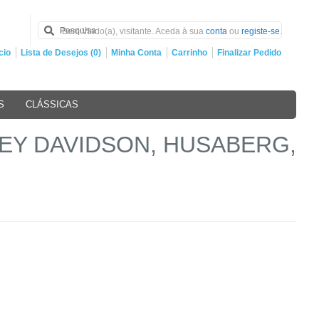
Bem Vindo(a), visitante. Aceda à sua
conta
ou
registe-se
.
cio
Lista de Desejos (0)
Minha Conta
Carrinho
Finalizar Pedido
S
CLÁSSICAS
ARLEY DAVIDSON, HUSABERG,