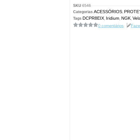
SKU
6546
ACESSÓRIOS
PROTE
Categorias
,
DCPR8EIX
Iridium
NGK
Vel
Tags
,
,
,
0 comentários
Faze