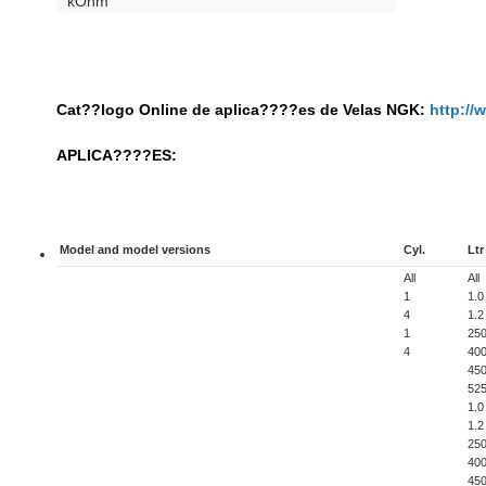
kOhm
Cat??logo Online de aplica????es de Velas NGK:
http:/
APLICA????ES:
Model and model versions
Cyl.
Ltr
All
All
1
1.0
4
1.2
1
25
4
40
45
52
1.0
1.2
25
40
45