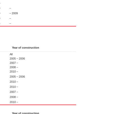
5
0
–
0
– 2009
0
–
5
–
Year of construction
All
2005 – 2006
2007 –
2008 –
2010 –
2005 – 2006
2010 –
2010 –
2007 –
2008 –
2010 –
Year of construction