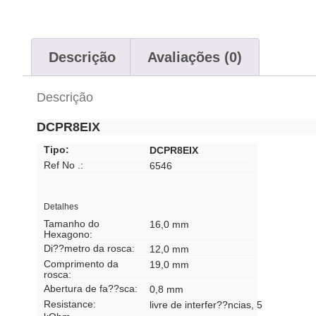
Descrição
Avaliações (0)
Descrição
DCPR8EIX
Tipo:
DCPR8EIX
Ref No .:
6546
Detalhes
Tamanho do
16,0 mm
Hexagono:
Di??metro da rosca:
12,0 mm
Comprimento da
19,0 mm
rosca:
Abertura de fa??sca:
0,8 mm
Resistance:
livre de interfer??ncias, 5