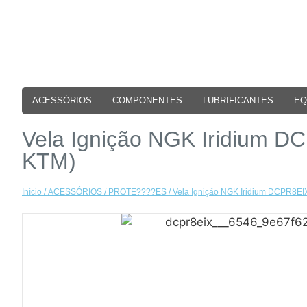
ACESSÓRIOS
COMPONENTES
LUBRIFICANTES
EQ
Vela Ignição NGK Iridium
KTM)
Início
/
ACESSÓRIOS
/
PROTE????ES
/ Vela Ignição NGK Iridium DCPR