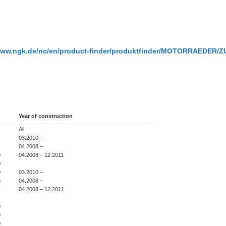
/www.ngk.de/nc/en/product-finder/produktfinder/MOTORRAEDER
Year of construction
All
03.2010 –
04.2008 –
0
04.2008 – 12.2011
0
03.2010 –
0
04.2008 –
5
04.2008 – 12.2011
0
0
0