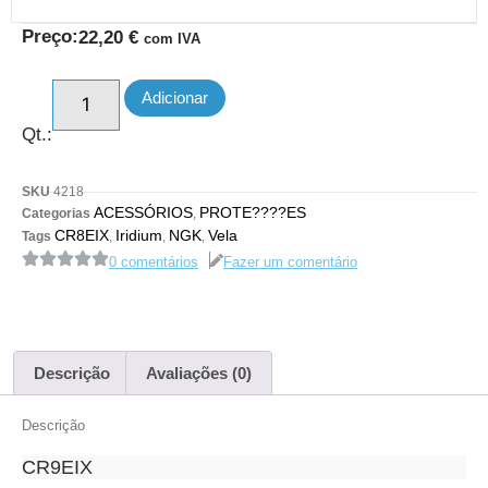
Preço:
22,20
€
com IVA
Adicionar
Qt.:
SKU
4218
ACESSÓRIOS
PROTE????ES
Categorias
,
CR8EIX
Iridium
NGK
Vela
Tags
,
,
,
0 comentários
Fazer um comentário
Descrição
Avaliações (0)
Descrição
CR9EIX