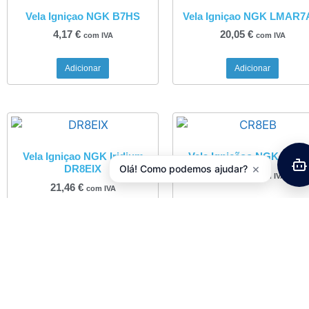
Vela Igniçao NGK B7HS
Vela Igniçao NGK LMAR7
4,17
€
20,05
€
com IVA
com IVA
Adicionar
Adicionar
Vela Igniçao NGK Iridium
Vela Igniçãoo NGK CR8
×
Olá! Como podemos ajudar?
DR8EIX
12,28
€
com IVA
21,46
€
com IVA
Adicionar
Adicionar