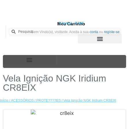
Meu Carrinho
0 iten(s) - 0.00€
Bem Vindo(a), visitante. Aceda à sua
conta
ou
registe-se
.
Vela Ignição NGK Iridium
CR8EIX
Início
/
ACESSÓRIOS
/
PROTE????ES
/ Vela Ignição NGK Iridium CR8EIX