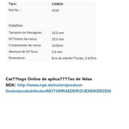
Tipo:
CR8EIX
Ref No .:
4218
Detalhes
Tamanho do Hexagono:
16,0 mm
Di??metro da rosca:
10,0 mm
Comprimento da rosca:
19,0mm
Abertura de fa??sca:
0,8 mm
Resistance:
livre de interfer??ncias, 5 kOhm
Cat??logo Online de aplica????es de Velas
NGK:
http://www.ngk.de/nc/en/product-
finder/produktfinder/MOTORRAEDER/ZUENDKERZEN/