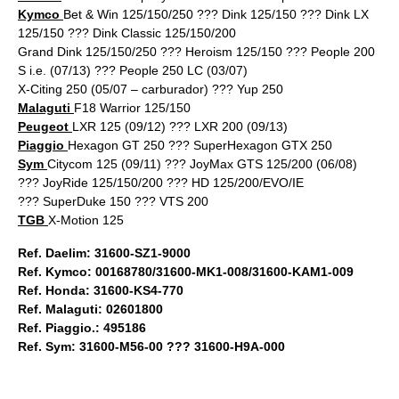
Kymco
Bet & Win 125/150/250 ??? Dink 125/150 ??? Dink LX
125/150 ??? Dink Classic 125/150/200
Grand Dink 125/150/250 ??? Heroism 125/150 ??? People 200
S i.e. (07/13) ??? People 250 LC (03/07)
X-Citing 250 (05/07 – carburador) ??? Yup 250
Malaguti
F18 Warrior 125/150
Peugeot
LXR 125 (09/12) ??? LXR 200 (09/13)
Piaggio
Hexagon GT 250 ??? SuperHexagon GTX 250
Sym
Citycom 125 (09/11) ??? JoyMax GTS 125/200 (06/08)
??? JoyRide 125/150/200 ??? HD 125/200/EVO/IE
??? SuperDuke 150 ??? VTS 200
TGB
X-Motion 125
Ref. Daelim: 31600-SZ1-9000
Ref. Kymco: 00168780/31600-MK1-008/31600-KAM1-009
Ref. Honda: 31600-KS4-770
Ref. Malaguti: 02601800
Ref. Piaggio.: 495186
Ref. Sym: 31600-M56-00 ??? 31600-H9A-000