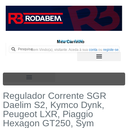
Meu Carrinho
0 iten(s) - 0.00€
Bem Vindo(a), visitante. Aceda à sua
conta
ou
registe-se
.
Regulador Corrente SGR
Daelim S2, Kymco Dynk,
Peugeot LXR, Piaggio
Hexagon GT250, Sym