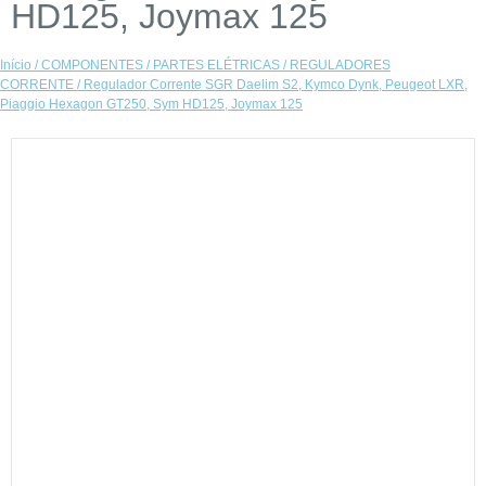
HD125, Joymax 125
Início
/
COMPONENTES
/
PARTES ELÉTRICAS
/
REGULADORES
CORRENTE
/ Regulador Corrente SGR Daelim S2, Kymco Dynk, Peugeot LXR,
Piaggio Hexagon GT250, Sym HD125, Joymax 125