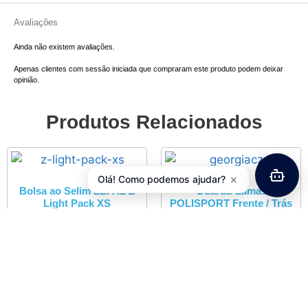
Avaliações
Ainda não existem avaliações.
Apenas clientes com sessão iniciada que compraram este produto podem deixar
opinião.
Produtos Relacionados
×
Olá! Como podemos ajudar?
Bolsa ao Selim ZEFAL Z
Guarda-Lamas
Light Pack XS
POLISPORT Frente / Trás
(Par) Georgia 28”
11,45
€
com IVA
20,00
€
com IVA
Adicionar
Adicionar