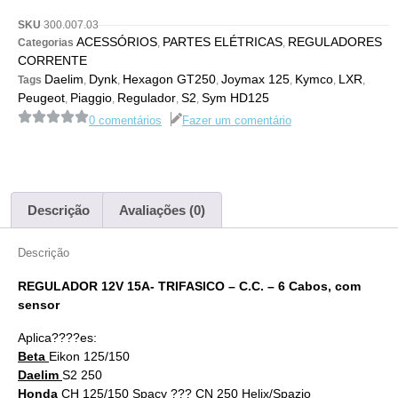
SKU
300.007.03
ACESSÓRIOS
PARTES ELÉTRICAS
REGULADORES
Categorias
,
,
CORRENTE
Daelim
Dynk
Hexagon GT250
Joymax 125
Kymco
LXR
Tags
,
,
,
,
,
,
Peugeot
Piaggio
Regulador
S2
Sym HD125
,
,
,
,
0 comentários
Fazer um comentário
Descrição
Avaliações (0)
Descrição
REGULADOR 12V 15A- TRIFASICO – C.C. – 6 Cabos, com
sensor
Aplica????es:
Beta
Eikon 125/150
Daelim
S2 250
Honda
CH 125/150 Spacy ??? CN 250 Helix/Spazio