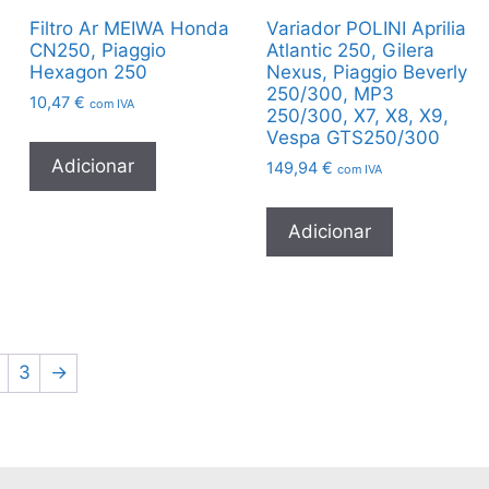
Filtro Ar MEIWA Honda
Variador POLINI Aprilia
CN250, Piaggio
Atlantic 250, Gilera
Hexagon 250
Nexus, Piaggio Beverly
250/300, MP3
10,47
€
com IVA
250/300, X7, X8, X9,
Vespa GTS250/300
Adicionar
149,94
€
com IVA
Adicionar
3
→