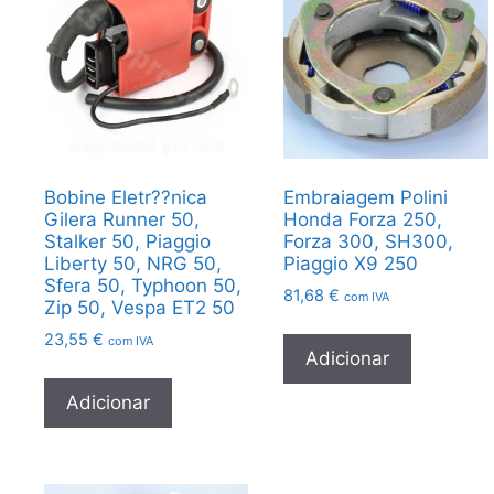
Bobine Eletr??nica
Embraiagem Polini
Gilera Runner 50,
Honda Forza 250,
Stalker 50, Piaggio
Forza 300, SH300,
Liberty 50, NRG 50,
Piaggio X9 250
Sfera 50, Typhoon 50,
81,68
€
com IVA
Zip 50, Vespa ET2 50
23,55
€
com IVA
Adicionar
Adicionar