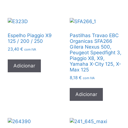
Espelho Piaggio X9
Pastilhas Travao EBC
125 / 200 / 250
Organicas SFA266
Gilera Nexus 500,
23,40
€
com IVA
Peugeot Speedfight 3,
Piaggio X8, X9,
Yamaha X-City 125, X-
Adicionar
Max 125
8,18
€
com IVA
Adicionar