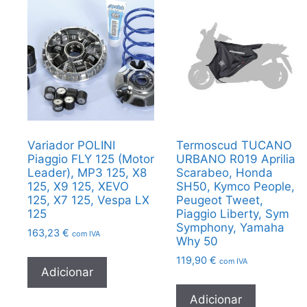
Variador POLINI
Termoscud TUCANO
Piaggio FLY 125 (Motor
URBANO R019 Aprilia
Leader), MP3 125, X8
Scarabeo, Honda
125, X9 125, XEVO
SH50, Kymco People,
125, X7 125, Vespa LX
Peugeot Tweet,
125
Piaggio Liberty, Sym
Symphony, Yamaha
163,23
€
com IVA
Why 50
119,90
€
com IVA
Adicionar
Adicionar