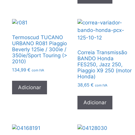
Termoscud TUCANO
URBANO R081 Piaggio
Beverly 125ie / 300ie /
Correia Transmissão
350ie/Sport Touring (>
BANDO Honda
2010)
FES250, Jazz 250,
134,99
€
Piaggio X9 250 (motor
com IVA
Honda)
38,65
€
com IVA
Adicionar
Adicionar