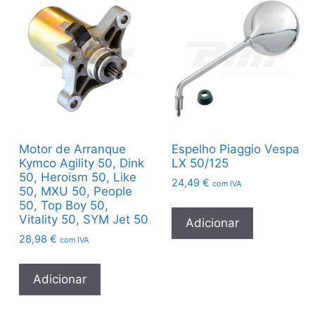
Motor de Arranque
Espelho Piaggio Vespa
Kymco Agility 50, Dink
LX 50/125
50, Heroism 50, Like
24,49
€
com IVA
50, MXU 50, People
50, Top Boy 50,
Vitality 50, SYM Jet 50
Adicionar
28,98
€
com IVA
Adicionar