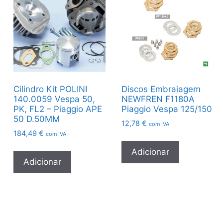
Cilindro Kit POLINI
Discos Embraiagem
140.0059 Vespa 50,
NEWFREN F1180A
PK, FL2 – Piaggio APE
Piaggio Vespa 125/150
50 D.50MM
12,78
€
com IVA
184,49
€
com IVA
Adicionar
Adicionar