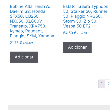
Bobine Alta Tens??o
Estator Gilera Typhoon
Daelim S2, Honda
50, Stalker 50, Runner
SFX50, CB250,
50, Piaggio NRG50,
NX650, XL600V
Storm 50, Zip 50,
Transalp, XRV750,
Vespa 50 ET2
Kymco, Peugeot,
54,50
€
com IVA
Piaggio, SYM, Yamaha
21,75
€
com IVA
Adicionar
Adicionar
1
2