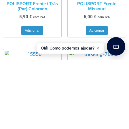
POLISPORT Frente / Trás
POLISPORT Frente
(Par) Colorado
Missouri
5,90
€
5,00
€
com IVA
com IVA
Adicionar
Adicionar
×
Olá! Como podemos ajudar?
Travessas Sapatos Estrada
Bidão ZÉFAL Trekking 700
VP BLK-01
11,50
€
com IVA
11,90
€
com IVA
Adicionar
Adicionar