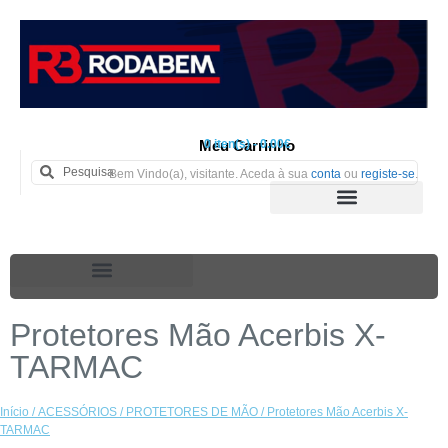
Meu Carrinho
0 iten(s) - 0.00€
Bem Vindo(a), visitante. Aceda à sua
conta
ou
registe-se
.
Protetores Mão Acerbis X-
TARMAC
Início
/
ACESSÓRIOS
/
PROTETORES DE MÃO
/ Protetores Mão Acerbis X-
TARMAC