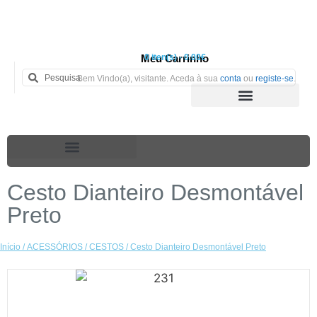
Meu Carrinho
0 iten(s) - 0.00€
Bem Vindo(a), visitante. Aceda à sua
conta
ou
registe-se
.
Cesto Dianteiro Desmontável
Preto
Início
/
ACESSÓRIOS
/
CESTOS
/ Cesto Dianteiro Desmontável Preto