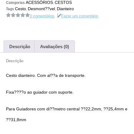
ACESSÓRIOS
CESTOS
Categorias
,
Cesto
Desmont??vel
Dianteiro
Tags
,
,
0 comentários
Fazer um comentário
Descrição
Avaliações (0)
Descrição
Cesto dianteiro. Com al??a de transporte.
Fixa????o ao guiador com suporte.
Para Guiadores com di??metro central ??22,2mm, ??25,4mm e
??31,8mm