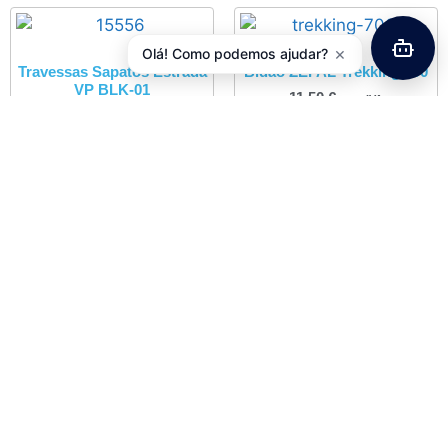
×
Olá! Como podemos ajudar?
Travessas Sapatos Estrada
Bidão ZÉFAL Trekking 700
VP BLK-01
11,50
€
com IVA
11,90
€
com IVA
Adicionar
Adicionar
Bidão ZÉFAL Sense R60
3,10
€
com IVA
Adicionar