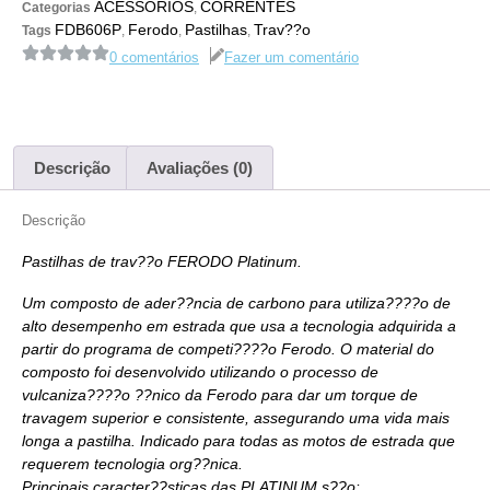
ACESSÓRIOS
CORRENTES
Categorias
,
FDB606P
Ferodo
Pastilhas
Trav??o
Tags
,
,
,
0 comentários
Fazer um comentário
Descrição
Avaliações (0)
Descrição
Pastilhas de trav??o FERODO Platinum.
Um composto de ader??ncia de carbono para utiliza????o de
alto desempenho em estrada que usa a tecnologia adquirida a
partir do programa de competi????o Ferodo. O material do
composto foi desenvolvido utilizando o processo de
vulcaniza????o ??nico da Ferodo para dar um torque de
travagem superior e consistente, assegurando uma vida mais
longa a pastilha. Indicado para todas as motos de estrada que
requerem tecnologia org??nica.
Principais caracter??sticas das PLATINUM s??o: