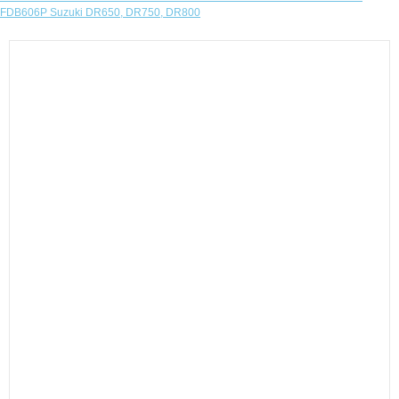
FDB606P Suzuki DR650, DR750, DR800