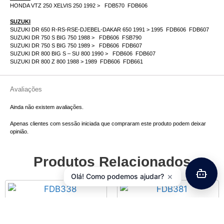
HONDA VTZ 250 XELVIS 250 1992 > FDB570 FDB606
SUZUKI
SUZUKI DR 650 R-RS-RSE-DJEBEL-DAKAR 650 1991 > 1995 FDB606 FDB607
SUZUKI DR 750 S BIG 750 1988 > FDB606 FSB790
SUZUKI DR 750 S BIG 750 1989 > FDB606 FDB607
SUZUKI DR 800 BIG S – SU 800 1990 > FDB606 FDB607
SUZUKI DR 800 Z 800 1988 > 1989 FDB606 FDB661
Avaliações
Ainda não existem avaliações.
Apenas clientes com sessão iniciada que compraram este produto podem deixar
opinião.
Produtos Relacionados
×
Olá! Como podemos ajudar?
Pastilhas Travao FERODO
Pastilhas Travao FERODO
Platinum FDB338P
Sinter Grip FDB381SG