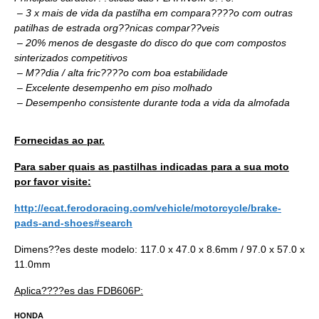
– 3 x mais de vida da pastilha em compara????o com outras
patilhas de estrada org??nicas compar??veis
– 20% menos de desgaste do disco do que com compostos
sinterizados competitivos
– M??dia / alta fric????o com boa estabilidade
– Excelente desempenho em piso molhado
– Desempenho consistente durante toda a vida da almofada
Fornecidas ao par.
Para saber quais as pastilhas indicadas para a sua moto
por favor visite:
http://ecat.ferodoracing.com/vehicle/motorcycle/brake-
pads-and-shoes#search
Dimens??es deste modelo:
117.0 x 47.0 x 8.6mm / 97.0 x 57.0 x
11.0mm
Aplica????es das FDB606P:
HONDA