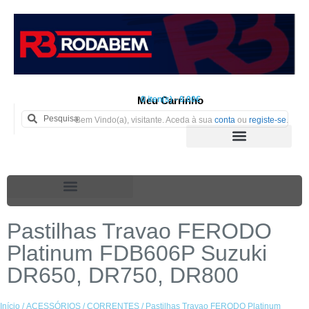
Meu Carrinho
0 iten(s) - 0.00€
Bem Vindo(a), visitante. Aceda à sua
conta
ou
registe-se
.
Pastilhas Travao FERODO
Platinum FDB606P Suzuki
DR650, DR750, DR800
Início
/
ACESSÓRIOS
/
CORRENTES
/ Pastilhas Travao FERODO Platinum