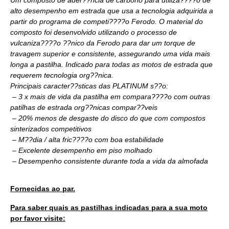
Um composto de ader??ncia de carbono para utiliza????o de
alto desempenho em estrada que usa a tecnologia adquirida a
partir do programa de competi????o Ferodo. O material do
composto foi desenvolvido utilizando o processo de
vulcaniza????o ??nico da Ferodo para dar um torque de
travagem superior e consistente, assegurando uma vida mais
longa a pastilha. Indicado para todas as motos de estrada que
requerem tecnologia org??nica.
Principais caracter??sticas das PLATINUM s??o:
– 3 x mais de vida da pastilha em compara????o com outras
patilhas de estrada org??nicas compar??veis
– 20% menos de desgaste do disco do que com compostos
sinterizados competitivos
– M??dia / alta fric????o com boa estabilidade
– Excelente desempenho em piso molhado
– Desempenho consistente durante toda a vida da almofada
Fornecidas ao par.
Para saber quais as pastilhas indicadas para a sua moto
por favor visite: