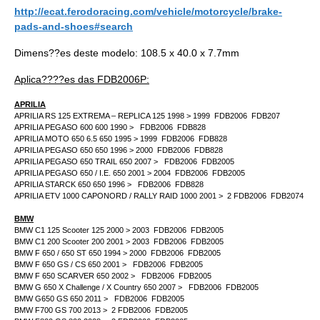
http://ecat.ferodoracing.com/vehicle/motorcycle/brake-
pads-and-shoes#search
Dimens??es deste modelo:
108.5 x 40.0 x 7.7mm
Aplica????es das FDB2006P:
APRILIA
APRILIA RS 125 EXTREMA – REPLICA 125 1998 > 1999 FDB2006 FDB207
APRILIA PEGASO 600 600 1990 > FDB2006 FDB828
APRILIA MOTO 650 6.5 650 1995 > 1999 FDB2006 FDB828
APRILIA PEGASO 650 650 1996 > 2000 FDB2006 FDB828
APRILIA PEGASO 650 TRAIL 650 2007 > FDB2006 FDB2005
APRILIA PEGASO 650 / I.E. 650 2001 > 2004 FDB2006 FDB2005
APRILIA STARCK 650 650 1996 > FDB2006 FDB828
APRILIA ETV 1000 CAPONORD / RALLY RAID 1000 2001 > 2 FDB2006 FDB2074
BMW
BMW C1 125 Scooter 125 2000 > 2003 FDB2006 FDB2005
BMW C1 200 Scooter 200 2001 > 2003 FDB2006 FDB2005
BMW F 650 / 650 ST 650 1994 > 2000 FDB2006 FDB2005
BMW F 650 GS / CS 650 2001 > FDB2006 FDB2005
BMW F 650 SCARVER 650 2002 > FDB2006 FDB2005
BMW G 650 X Challenge / X Country 650 2007 > FDB2006 FDB2005
BMW G650 GS 650 2011 > FDB2006 FDB2005
BMW F700 GS 700 2013 > 2 FDB2006 FDB2005