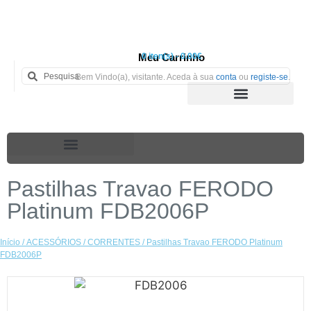
Meu Carrinho
0 iten(s) - 0.00€
Bem Vindo(a), visitante. Aceda à sua
conta
ou
registe-se
.
Pastilhas Travao FERODO
Platinum FDB2006P
Início
/
ACESSÓRIOS
/
CORRENTES
/ Pastilhas Travao FERODO Platinum
FDB2006P