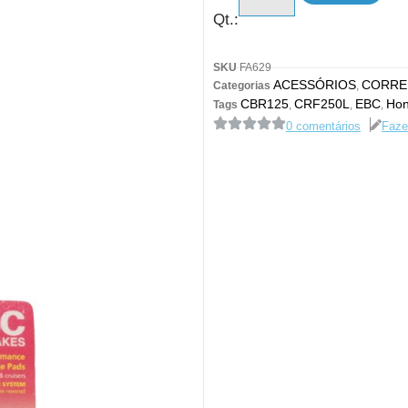
Qt.:
SKU
FA629
ACESSÓRIOS
CORRE
Categorias
,
CBR125
CRF250L
EBC
Ho
Tags
,
,
,
0 comentários
Faze