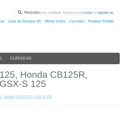
Bem Vindo(a), visitante. Aceda à sua
conta
ou
registe-se
.
cio
Lista de Desejos (0)
Minha Conta
Carrinho
Finalizar Pedido
S
CLÁSSICAS
N125, Honda CB125R,
 GSX-S 125
L, Suzuki GSX-R 125, GSX-S 125