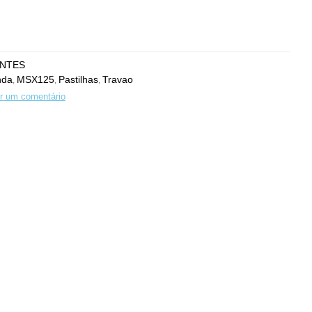
NTES
nda
MSX125
Pastilhas
Travao
,
,
,
r um comentário