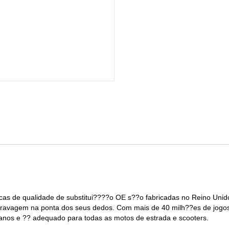
cas de qualidade de substitui????o OE s??o fabricadas no Reino Unido
 travagem na ponta dos seus dedos. Com mais de 40 milh??es de jog
anos e ?? adequado para todas as motos de estrada e scooters.