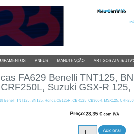
Meu Carrinho
0 iten(s) - 0.00€
Iní
UIPAMENTOS
PNEUS
MANUTENÇÃO
ARTIGOS ATV’S/UTV’
icas FA629 Benelli TNT125, B
CRF250L, Suzuki GSX-R 125,
A629 Benelli TNT125, BN125, Honda CB125R, CBR125, CB300R, MSX125, CRF250
Preço:
28,35
€
com IVA
Adicionar