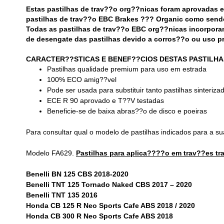
Estas pastilhas de trav??o org??nicas foram aprovadas 
pastilhas de trav??o EBC Brakes ??? Organic como send
Todas as pastilhas de trav??o EBC org??nicas incorpora
de desengate das pastilhas devido a corros??o ou uso p
CARACTER??STICAS E BENEF??CIOS DESTAS PASTILHA
Pastilhas qualidade premium para uso em estrada
100% ECO amig??vel
Pode ser usada para substituir tanto pastilhas sinteriz
ECE R 90 aprovado e T??V testadas
Beneficie-se de baixa abras??o de disco e poeiras
Para consultar qual o modelo de pastilhas indicados para a su
Modelo FA629.
Pastilhas para aplica????o em trav??es tr
Benelli BN 125 CBS 2018-2020
Benelli TNT 125 Tornado Naked CBS 2017 – 2020
Benelli TNT 135 2016
Honda CB 125 R Neo Sports Cafe ABS 2018 / 2020
Honda CB 300 R Neo Sports Cafe ABS 2018