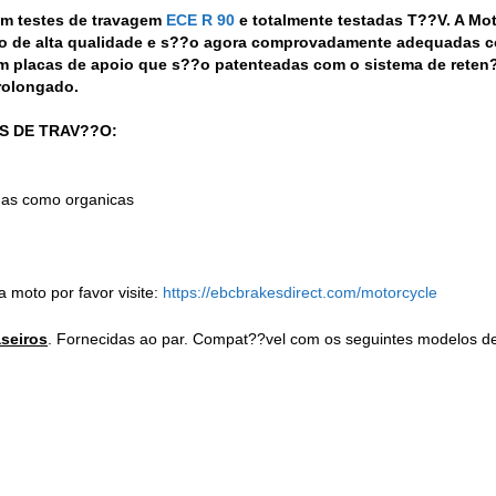
em testes de travagem
ECE R 90
e totalmente testadas T??V. A Mo
o de alta qualidade e s??o agora comprovadamente adequadas co
m placas de apoio que s??o patenteadas com o sistema de reten
rolongado.
S DE TRAV??O:
adas como organicas
a moto por favor visite:
https://ebcbrakesdirect.com/motorcycle
aseiros
. Fornecidas ao par. Compat??vel com os seguintes modelos de