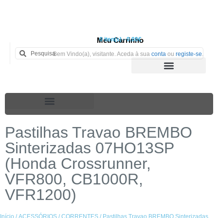
Meu Carrinho
0 iten(s) - 0.00€
Bem Vindo(a), visitante. Aceda à sua
conta
ou
registe-se
.
Pastilhas Travao BREMBO
Sinterizadas 07HO13SP
(Honda Crossrunner,
VFR800, CB1000R,
VFR1200)
Início
/
ACESSÓRIOS
/
CORRENTES
/ Pastilhas Travao BREMBO Sinterizadas