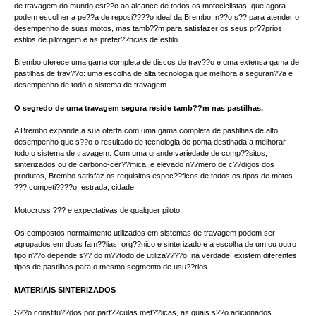
de travagem do mundo est??o ao alcance de todos os motociclistas, que agora
podem escolher a pe??a de reposi????o ideal da Brembo, n??o s?? para atender o
desempenho de suas motos, mas tamb??m para satisfazer os seus pr??prios
estilos de pilotagem e as prefer??ncias de estilo.
Brembo oferece uma gama completa de discos de trav??o e uma extensa gama de
pastilhas de trav??o: uma escolha de alta tecnologia que melhora a seguran??a e
desempenho de todo o sistema de travagem.
O segredo de uma travagem segura reside tamb??m nas pastilhas.
A Brembo expande a sua oferta com uma gama completa de pastilhas de alto
desempenho que s??o o resultado de tecnologia de ponta destinada a melhorar
todo o sistema de travagem. Com uma grande variedade de comp??sitos,
sinterizados ou de carbono-cer??mica, e elevado n??mero de c??digos dos
produtos, Brembo satisfaz os requisitos espec??ficos de todos os tipos de motos
??? competi????o, estrada, cidade,
Motocross ??? e expectativas de qualquer piloto.
Os compostos normalmente utilizados em sistemas de travagem podem ser
agrupados em duas fam??lias, org??nico e sinterizado e a escolha de um ou outro
tipo n??o depende s?? do m??todo de utiliza????o; na verdade, existem diferentes
tipos de pastilhas para o mesmo segmento de usu??rios.
MATERIAIS SINTERIZADOS
S??o constitu??dos por part??culas met??licas, as quais s??o adicionados