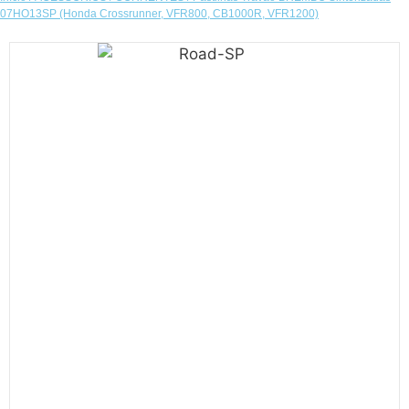
07HO13SP (Honda Crossrunner, VFR800, CB1000R, VFR1200)