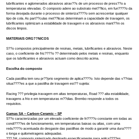
lubrificantes e aglomerados abrasivos atrav??s de um processo de press??o a
temperaturas elevadas. O composto adere ao substrato met??lico, em fun????o da
forma desejada durante o processo de sinteriza????o sem acrescentar qualquer
tipo de cola. As part??culas met??licas determinam a capacidade de travagem, os
lubrificantes optimizam a estabilidade de travagem e os abrasivos mant??m os
discos limpos.
MATERIAIS ORG??NICOS
S??o compostos principalmente de resinas, metais, lubrificantes e abrasivos. Neste
caso, o coeficiente de fric????o ?? determinado pelos metais e resinas, enquanto
que os lubrificantes e abrasivos actuam como descrito acima.
Escolha do composto
Cada pastilha tem seu pr??prio segmento de aplica????o. Isto depende das v??rias
situa????es a que a pastilha de travagem est?? sujeita:
Racing ??? privilegia travagem em altas temperaturas, Road ??? alta estabilidade,
travagens a frio e em temperaturas m??dias. Brembo responde a todos os
requisitos.
Gamas SA – Carbon-Ceramic – SP
S??o caracterizadas por um elevado coeficiente de fri????o constante em todas as
condi????es de funcionamento, em temperaturas baixas ou altas, com uma
redu????o acentuada do desgaste das pastilhas de modo a garantir uma dura????
o longa e quilometragens adequadas.
??? SA: composto sinterizado destinado especificamente para aplica????es