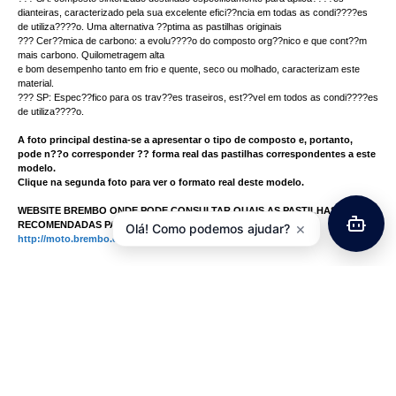
dianteiras, caracterizado pela sua excelente efici??ncia em todas as condi????es
de utiliza????o. Uma alternativa ??ptima as pastilhas originais
??? Cer??mica de carbono: a evolu????o do composto org??nico e que cont??m
mais carbono. Quilometragem alta
e bom desempenho tanto em frio e quente, seco ou molhado, caracterizam este
material.
??? SP: Espec??fico para os trav??es traseiros, est??vel em todos as condi????es
de utiliza????o.
A foto principal destina-se a apresentar o tipo de composto e, portanto,
pode n??o corresponder ?? forma real das pastilhas correspondentes a este
modelo.
Clique na segunda foto para ver o formato real deste modelo.
WEBSITE BREMBO ONDE PODE CONSULTAR QUAIS AS PASTILHAS
×
RECOMENDADAS PARA A SUA MOTO:
Olá! Como podemos ajudar?
http://moto.brembo.com/en
Aplica????es 07HO13SP:
Avaliações