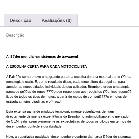
Descrição
Avaliações (0)
Descrição
A l??der mundial em sistemas de travagem!
A ESCOLHA CERTA PARA CADA MOTOCICLISTA
A Paix??o sempre teve uma grande parte na escolha de uma moto tal como t??m a
tecnologia e estilo. E, como resultado disso, cada moto difere da seguinte, para
atender as necessidades individuais do seu utilizador. Brembo oferece uma ampla
gama de pe??as de reposi????o que respondem aos requisitos t??cnicos espec??
ficos de todos os tipos de motos: a partir de motos de competi????o e motos de
estrada a motos citadinas e off-road.
Esta extensa gama de produtos tecnologicamente superlativos derivam
directamente de imensa experi??ncia da Brembo no automobilismo e no mercado
de OEM, satisfazem plenamente as expectativas de todos os pilotos em termos de
desempenho, controle e durabilidade.
Hoje, a superlativa qualidade, desempenho e conforto da marca l??der de sistemas