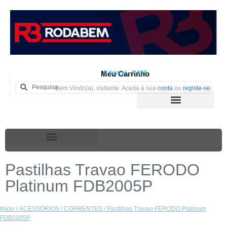
Meu Carrinho
0 iten(s) - 0.00€
Bem Vindo(a), visitante. Aceda à sua
conta
ou
registe-se
.
Pastilhas Travao FERODO
Platinum FDB2005P
Início
/
ACESSÓRIOS
/
CORRENTES
/ Pastilhas Travao FERODO Platinum
FDB2005P