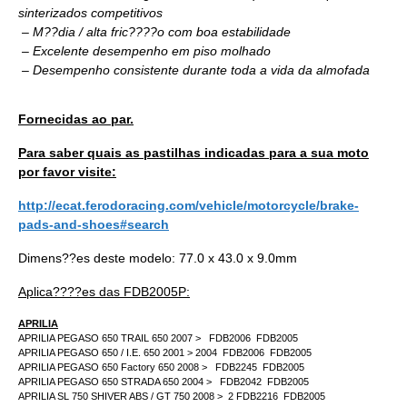
sinterizados competitivos
– M??dia / alta fric????o com boa estabilidade
– Excelente desempenho em piso molhado
– Desempenho consistente durante toda a vida da almofada
Fornecidas ao par.
Para saber quais as pastilhas indicadas para a sua moto
por favor visite:
http://ecat.ferodoracing.com/vehicle/motorcycle/brake-
pads-and-shoes#search
Dimens??es deste modelo:
77.0 x 43.0 x 9.0mm
Aplica????es das FDB2005P:
APRILIA
APRILIA PEGASO 650 TRAIL 650 2007 > FDB2006 FDB2005
APRILIA PEGASO 650 / I.E. 650 2001 > 2004 FDB2006 FDB2005
APRILIA PEGASO 650 Factory 650 2008 > FDB2245 FDB2005
APRILIA PEGASO 650 STRADA 650 2004 > FDB2042 FDB2005
APRILIA SL 750 SHIVER ABS / GT 750 2008 > 2 FDB2216 FDB2005