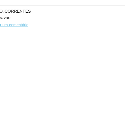
O
CORRENTES
,
ravao
r um comentário