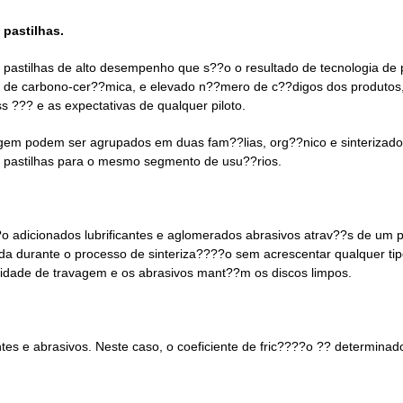
pastilhas.
stilhas de alto desempenho que s??o o resultado de tecnologia de p
de carbono-cer??mica, e elevado n??mero de c??digos dos produtos, 
 ??? e as expectativas de qualquer piloto.
gem podem ser agrupados em duas fam??lias, org??nico e sinterizado
de pastilhas para o mesmo segmento de usu??rios.
??o adicionados lubrificantes e aglomerados abrasivos atrav??s de u
a durante o processo de sinteriza????o sem acrescentar qualquer tip
ilidade de travagem e os abrasivos mant??m os discos limpos.
tes e abrasivos. Neste caso, o coeficiente de fric????o ?? determinado