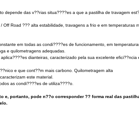
to depende das v??rias situa????es a que a pastilha de travagem est??
/ Off Road ??? alta estabilidade, travagens a frio e em temperaturas 
 constante em todas as condi????es de funcionamento, em temperatur
nga e quilometragens adequadas.
aplica????es dianteiras, caracterizado pela sua excelente efici??ncia
??nico e que cont??m mais carbono. Quilometragem alta
aracterizam este material.
todos as condi????es de utiliza????o.
sto e, portanto, pode n??o corresponder ?? forma real das pastil
elo.
ASTILHAS RECOMENDADAS PARA A SUA MOTO:
da traseira
. Fornecidas ao par.