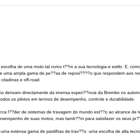
colha de uma moto tal como t??m a sua tecnologia e estilo. E, como 
rece uma ampla gama de pe??as de reposi????o que respondem aos requ
itadinas e off-road.
vos derivam directamente da imensa experi??ncia da Brembo no auto
todos os pilotos em termos de desempenho, controle e durabilidade.
arca l??der de sistemas de travagem do mundo est??o ao alcance de t
sempenho de suas motos, mas tamb??m para satisfazer os seus pr??pri
uma extensa gama de pastilhas de trav??o: uma escolha de alta tec