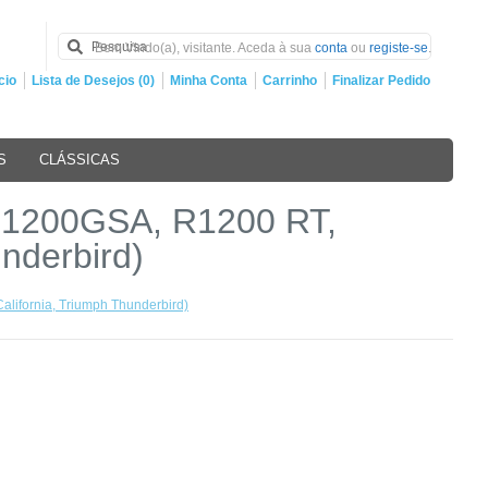
Bem Vindo(a), visitante. Aceda à sua
conta
ou
registe-se
.
cio
Lista de Desejos (0)
Minha Conta
Carrinho
Finalizar Pedido
S
CLÁSSICAS
R1200GSA, R1200 RT,
nderbird)
lifornia, Triumph Thunderbird)