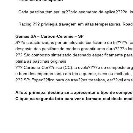
Cada pastilha tem seu pr??prio segmento de aplica????o. Is
Racing ??? privilegia travagem em altas temperaturas, Road 
Gamas SA – Carbon-Ceramic – SP
S??o caracterizadas por um elevado coeficiente de fri????o
desgaste das pastilhas de modo a garantir uma dura????o lo
??? SA: composto sinterizado destinado especificamente para 
ptima as pastilhas originais
??? Carbono-Cer??mico (CC): a evolu????o do composto org
e bom desempenho tanto em frio e quente, seco ou molhado, c
??? SP: Espec??fico para os trav??es traseiros, est??vel em 
A foto principal destina-se a apresentar o tipo de compo
Clique na segunda foto para ver o formato real deste mod
WEBSITE BREMBO ONDE PODE CONSULTAR QUAIS AS P
http://moto.brembo.com/en
Pastilhas 07BB03.SP Sinterizadas.
Para aplica????o na ro