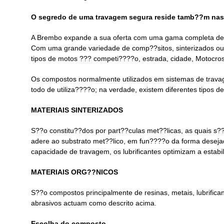
O segredo de uma travagem segura reside tamb??m nas 
A Brembo expande a sua oferta com uma gama completa de pa
Com uma grande variedade de comp??sitos, sinterizados ou 
tipos de motos ??? competi????o, estrada, cidade, Motocross
Os compostos normalmente utilizados em sistemas de trava
todo de utiliza????o; na verdade, existem diferentes tipos 
MATERIAIS SINTERIZADOS
S??o constitu??dos por part??culas met??licas, as quais s
adere ao substrato met??lico, em fun????o da forma desejad
capacidade de travagem, os lubrificantes optimizam a estab
MATERIAIS ORG??NICOS
S??o compostos principalmente de resinas, metais, lubrifican
abrasivos actuam como descrito acima.
Escolha do composto