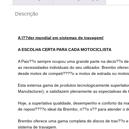
Descrição
A l??der mundial em sistemas de travagem!
A ESCOLHA CERTA PARA CADA MOTOCICLISTA
A Paix??o sempre ocupou uma grande parte na decis??o de es
as necessidades individuais do seu utilizador. Brembo ofe
desde motos de competi????o a motos de estrada ou motos c
Esta extensa gama de produtos tecnologicamente superlati
Manufacturer), e satisfazem plenamente as expectativas de 
Hoje, a superlativa qualidade, desempenho e conforto da m
de reposi????o ideal da Brembo, n??o s?? para atender o de
Brembo oferece uma gama completa de discos de trav??o e 
sistema de travagem.