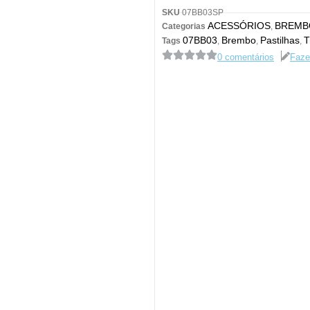
SKU
07BB03SP
ACESSÓRIOS
BREMB
Categorias
,
07BB03
Brembo
Pastilhas
T
Tags
,
,
,
0 comentários
Faze