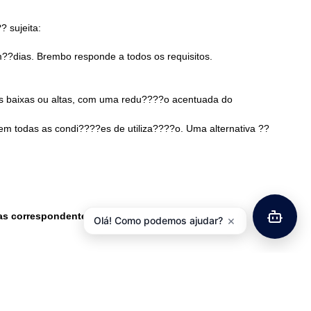
 sujeita:
m??dias. Brembo responde a todos os requisitos.
as baixas ou altas, com uma redu????o acentuada do
 em todas as condi????es de utiliza????o. Uma alternativa ??
has correspondentes a este modelo.
×
Olá! Como podemos ajudar?