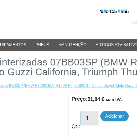
Meu Carrinho
0 iten(s) - 0.00€
Iní
UIPAMENTOS
PNEUS
MANUTENÇÃO
ARTIGOS ATV’S/UTV’
Sinterizadas 07BB03SP (BMW 
o Guzzi California, Triumph Thu
das 07BB03SP (BMW R1200GSA, R1200 RT, K1600GT, Ducati Diavel, Moto Guzzi Ca
Preço:
51,84
€
com IVA
Adicionar
Qt.: