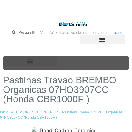
Meu Carrinho
0 iten(s) - 0.00€
Bem Vindo(a), visitante. Aceda à sua
conta
ou
registe-se
.
Pastilhas Travao BREMBO
Organicas 07HO3907CC
(Honda CBR1000F )
Início
/
ACESSÓRIOS
/
CORRENTES
/ Pastilhas Travao BREMBO Organicas
07HO3907CC (Honda CBR1000F )