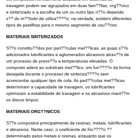
travagem podem ser agrupados em duas fam??lias, org??nico
e sinterizado e a escolha de um ou outro tipo n??o depende
s?? do m??todo de utiliza????o; na verdade, existem diferentes
tipos de pastilhas para o mesmo segmento de usu??rios.
MATERIAIS SINTERIZADOS
S??o constitu??dos por part??culas met??licas, as quais s??o
adicionados lubrificantes e aglomerados abrasivos atrav??s de
um processo de press??o a temperaturas elevadas. O
composto adere ao substrato met??lico, em fun????o da forma
desejada durante o processo de sinteriza????o sem
acrescentar qualquer tipo de cola. As part??culas met??licas
determinam a capacidade de travagem, os lubrificantes
optimizam a estabilidade de travagem e os abrasivos mant??m
os discos limpos.
MATERIAIS ORG??NICOS
S??o compostos principalmente de resinas, metais, lubrificantes
e abrasivos. Neste caso, o coeficiente de fric????o ??
determinado pelos metais e resinas, enquanto que os