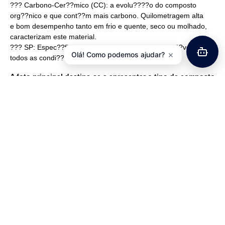
??? Carbono-Cer??mico (CC): a evolu????o do composto
org??nico e que cont??m mais carbono. Quilometragem alta
e bom desempenho tanto em frio e quente, seco ou molhado,
caracterizam este material.
??? SP: Espec??fico para os trav??es traseiros, est??vel em
×
Olá! Como podemos ajudar?
todos as condi????es de utiliza????o.
A foto principal destina-se a apresentar o tipo de composto
e, portanto, pode n??o corresponder ?? forma real das
pastilhas correspondentes a este modelo.
Clique na segunda foto para ver o formato real deste
modelo.
WEBSITE BREMBO ONDE PODE CONSULTAR QUAIS AS
PASTILHAS RECOMENDADAS PARA A SUA MOTO:
http://moto.brembo.com/en
Pastilhas Organicas 07HO39.06 Carbono-Cer??mico. Para
aplica????o em roda dianteira e traseira. Fornecidas ao
par. Se a sua moto tiver duplo disco dianteiro ter?? que
adquirir 2 unidades.