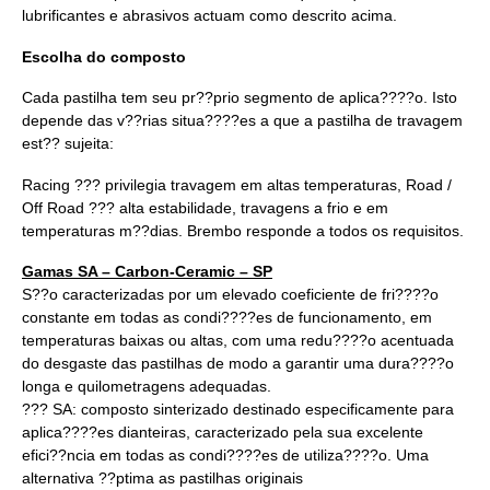
lubrificantes e abrasivos actuam como descrito acima.
Escolha do composto
Cada pastilha tem seu pr??prio segmento de aplica????o. Isto
depende das v??rias situa????es a que a pastilha de travagem
est?? sujeita:
Racing ??? privilegia travagem em altas temperaturas, Road /
Off Road ??? alta estabilidade, travagens a frio e em
temperaturas m??dias. Brembo responde a todos os requisitos.
Gamas SA – Carbon-Ceramic – SP
S??o caracterizadas por um elevado coeficiente de fri????o
constante em todas as condi????es de funcionamento, em
temperaturas baixas ou altas, com uma redu????o acentuada
do desgaste das pastilhas de modo a garantir uma dura????o
longa e quilometragens adequadas.
??? SA: composto sinterizado destinado especificamente para
aplica????es dianteiras, caracterizado pela sua excelente
efici??ncia em todas as condi????es de utiliza????o. Uma
alternativa ??ptima as pastilhas originais