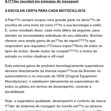
A l??der mundial em sistemas de travagem!
A ESCOLHA CERTA PARA CADA MOTOCICLISTA
A Paix??o sempre ocupou uma grande parte na decis??o de
escolha de uma moto tal como t??m a sua tecnologia e estilo.
E, como resultado disso, cada moto difere da seguinte, para
atender as necessidades individuais do seu utilizador. Brembo
oferece uma ampla gama de pe??as de reposi????o que
respondem aos requisitos t??cnicos espec??ficos de todos os
tipos de motos: desde motos de competi????o a motos de
estrada ou motos citadinas e off-road.
Esta extensa gama de produtos tecnologicamente superlativos
derivam directamente da imensa experi??ncia da Brembo no
automobilismo e no mercado de OEM (Original Equipment
Manufacturer), e satisfazem plenamente as expectativas de
todos os pilotos em termos de desempenho, controle e
durabilidade.
Hoje, a superlativa qualidade, desempenho e conforto da marca
l??der de sistemas de travagem do mundo est??o ao alcance