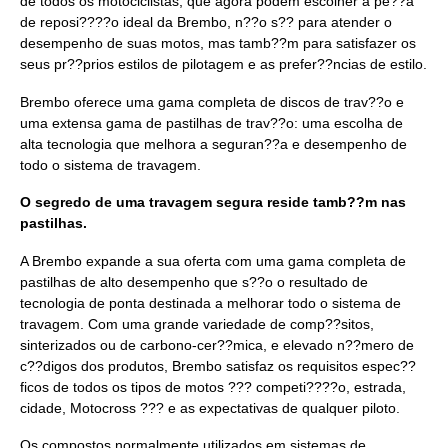
de todos os motociclistas, que agora podem escolher a pe??a
de reposi????o ideal da Brembo, n??o s?? para atender o
desempenho de suas motos, mas tamb??m para satisfazer os
seus pr??prios estilos de pilotagem e as prefer??ncias de estilo.
Brembo oferece uma gama completa de discos de trav??o e
uma extensa gama de pastilhas de trav??o: uma escolha de
alta tecnologia que melhora a seguran??a e desempenho de
todo o sistema de travagem.
O segredo de uma travagem segura reside tamb??m nas
pastilhas.
A Brembo expande a sua oferta com uma gama completa de
pastilhas de alto desempenho que s??o o resultado de
tecnologia de ponta destinada a melhorar todo o sistema de
travagem. Com uma grande variedade de comp??sitos,
sinterizados ou de carbono-cer??mica, e elevado n??mero de
c??digos dos produtos, Brembo satisfaz os requisitos espec??
ficos de todos os tipos de motos ??? competi????o, estrada,
cidade, Motocross ??? e as expectativas de qualquer piloto.
Os compostos normalmente utilizados em sistemas de