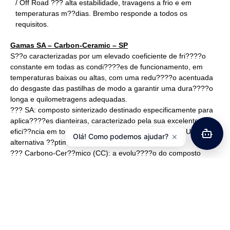
/ Off Road ??? alta estabilidade, travagens a frio e em
temperaturas m??dias. Brembo responde a todos os
requisitos.
Gamas SA – Carbon-Ceramic – SP
S??o caracterizadas por um elevado coeficiente de fri????o
constante em todas as condi????es de funcionamento, em
temperaturas baixas ou altas, com uma redu????o acentuada
do desgaste das pastilhas de modo a garantir uma dura????o
longa e quilometragens adequadas.
??? SA: composto sinterizado destinado especificamente para
aplica????es dianteiras, caracterizado pela sua excelente
efici??ncia em todas as condi????es de utiliza????o. Uma
×
Olá! Como podemos ajudar?
alternativa ??ptima as pastilhas originais
??? Carbono-Cer??mico (CC): a evolu????o do composto
org??nico e que cont??m mais carbono. Quilometragem alta
e bom desempenho tanto em frio e quente, seco ou molhado,
caracterizam este material.
??? SP: Espec??fico para os trav??es traseiros, est??vel em
todos as condi????es de utiliza????o.
A foto principal destina-se a apresentar o tipo de composto