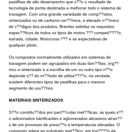
pastilhas de alto desempenho que s??o o resultado de
tecnologia de ponta destinada a melhorar todo o sistema de
travagem. Com uma grande variedade de comp??sitos,
sinterizados ou de carbono-cer??mica, e elevado n??mero
de c??digos dos produtos, Brembo satisfaz os requisitos
espec??ficos de todos os tipos de motos ??? competi????o,
estrada, cidade, Motocross ??? e as expectativas de
qualquer piloto.
Os compostos normalmente utilizados em sistemas de
travagem podem ser agrupados em duas fam??lias, org??
nico e sinterizado e a escolha de um ou outro tipo n??o
depende s?? do m??todo de utiliza????o; na verdade,
existem diferentes tipos de pastilhas para o mesmo
segmento de usu??rios.
MATERIAIS SINTERIZADOS
S??o constitu??dos por part??culas met??licas, as quais s??
o adicionados lubrificantes e aglomerados abrasivos atrav??
s de um processo de press??o a temperaturas elevadas. O
composto adere ao substrato met??lico, em fun????o da