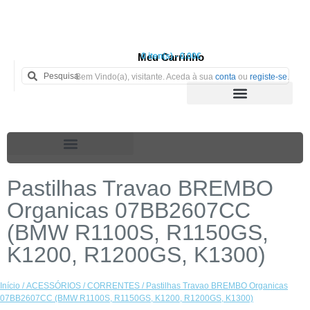
Meu Carrinho
0 iten(s) - 0.00€
Bem Vindo(a), visitante. Aceda à sua
conta
ou
registe-se
.
Pastilhas Travao BREMBO
Organicas 07BB2607CC
(BMW R1100S, R1150GS,
K1200, R1200GS, K1300)
Início
/
ACESSÓRIOS
/
CORRENTES
/ Pastilhas Travao BREMBO Organicas
07BB2607CC (BMW R1100S, R1150GS, K1200, R1200GS, K1300)