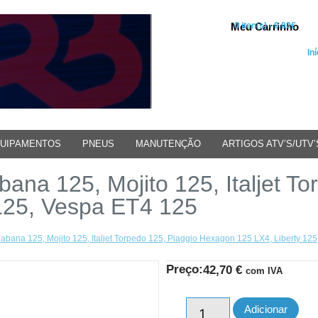
Meu Carrinho
0 iten(s) - 0.00€
Iní
UIPAMENTOS
PNEUS
MANUTENÇÃO
ARTIGOS ATV’S/UTV’
bana 125, Mojito 125, Italjet 
 125, Vespa ET4 125
Habana 125, Mojito 125, Italjet Torpedo 125, Piaggio Hexagon 125 LX4, Liberty 12
Preço:
42,70
€
com IVA
Adicionar