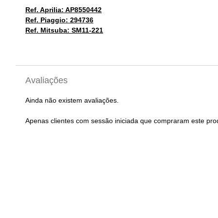
Ref. Aprilia: AP8550442
Ref. Piaggio: 294736
Ref. Mitsuba: SM11-221
Avaliações
Ainda não existem avaliações.
Apenas clientes com sessão iniciada que compraram este pro