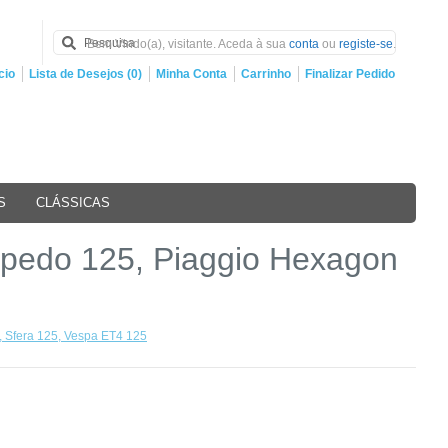
Bem Vindo(a), visitante. Aceda à sua
conta
ou
registe-se
.
cio
Lista de Desejos (0)
Minha Conta
Carrinho
Finalizar Pedido
S
CLÁSSICAS
Torpedo 125, Piaggio Hexagon
5, Sfera 125, Vespa ET4 125