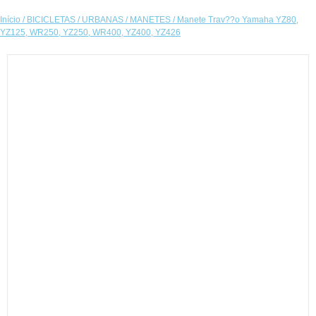
Início
/
BICICLETAS
/
URBANAS
/
MANETES
/ Manete Trav??o Yamaha YZ80,
YZ125, WR250, YZ250, WR400, YZ400, YZ426