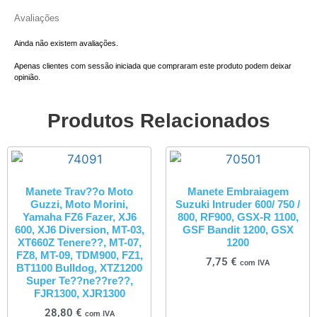
Avaliações
Ainda não existem avaliações.
Apenas clientes com sessão iniciada que compraram este produto podem deixar
opinião.
Produtos Relacionados
Manete Trav??o Moto
Manete Embraiagem
Guzzi, Moto Morini,
Suzuki Intruder 600/ 750 /
Yamaha FZ6 Fazer, XJ6
800, RF900, GSX-R 1100,
600, XJ6 Diversion, MT-03,
GSF Bandit 1200, GSX
XT660Z Tenere??, MT-07,
1200
FZ8, MT-09, TDM900, FZ1,
7,75
€
com IVA
BT1100 Bulldog, XTZ1200
Super Te??ne??re??,
FJR1300, XJR1300
28,80
€
com IVA