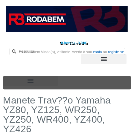
Meu Carrinho
0 iten(s) - 0.00€
Bem Vindo(a), visitante. Aceda à sua
conta
ou
registe-se
.
Manete Trav??o Yamaha
YZ80, YZ125, WR250,
YZ250, WR400, YZ400,
YZ426