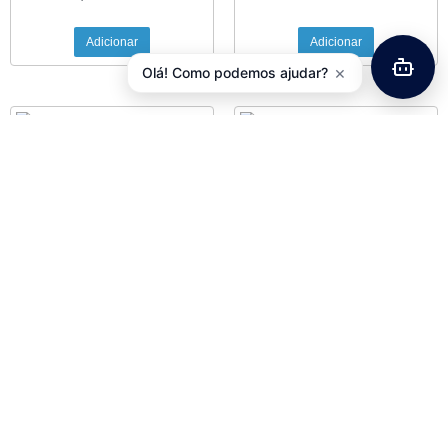
Adicionar
Adicionar
×
Olá! Como podemos ajudar?
Manete Embr / Travao
Manete Trav??o Kawasaki
Husaberg, KTM (ECX, SX,
ER-6F, ER-6N, KLE650
SX-F)
26,55
€
com IVA
13,70
€
com IVA
Adicionar
Adicionar
Manete Trav??o BMW
F700GS, F800GT, F800S,
F800ST, R900RT, R1200GS,