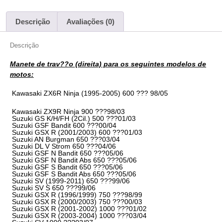
Descrição
Avaliações (0)
Descrição
Manete de trav??o (direita) para os seguintes modelos de
motos:
Kawasaki ZX6R Ninja (1995-2005) 600 ??? 98/05
Kawasaki ZX9R Ninja 900 ???98/03
Suzuki GS K/H/FH (2Cil.) 500 ???01/03
Suzuki GSF Bandit 600 ???00/04
Suzuki GSX R (2001/2003) 600 ???01/03
Suzuki AN Burgman 650 ???03/04
Suzuki DL V Strom 650 ???04/06
Suzuki GSF N Bandit 650 ???05/06
Suzuki GSF N Bandit Abs 650 ???05/06
Suzuki GSF S Bandit 650 ???05/06
Suzuki GSF S Bandit Abs 650 ???05/06
Suzuki SV (1999-2011) 650 ???99/06
Suzuki SV S 650 ???99/06
Suzuki GSX R (1996/1999) 750 ???98/99
Suzuki GSX R (2000/2003) 750 ???00/03
Suzuki GSX R (2001-2002) 1000 ???01/02
Suzuki GSX R (2003-2004) 1000 ???03/04