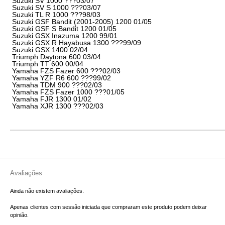
Suzuki SV 1000 ???03/07
Suzuki SV S 1000 ???03/07
Suzuki TL R 1000 ???98/03
Suzuki GSF Bandit (2001-2005) 1200 01/05
Suzuki GSF S Bandit 1200 01/05
Suzuki GSX Inazuma 1200 99/01
Suzuki GSX R Hayabusa 1300 ???99/09
Suzuki GSX 1400 02/04
Triumph Daytona 600 03/04
Triumph TT 600 00/04
Yamaha FZS Fazer 600 ???02/03
Yamaha YZF R6 600 ???99/02
Yamaha TDM 900 ???02/03
Yamaha FZS Fazer 1000 ???01/05
Yamaha FJR 1300 01/02
Yamaha XJR 1300 ???02/03
Avaliações
Ainda não existem avaliações.
Apenas clientes com sessão iniciada que compraram este produto podem deixar
opinião.