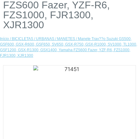
FZS600 Fazer, YZF-R6,
FZS1000, FJR1300,
XJR1300
Início
/
BICICLETAS
/
URBANAS
/
MANETES
/ Manete Trav??o Suzuki GS500,
GSF600, GSX-R600, GSF650, SV650, GSX-R750, GSX-R1000, SV1000, TL1000,
GSF1200, GSX-R1300, GSX1400, Yamaha FZS600 Fazer, YZF-R6, FZS1000,
FJR1300, XJR1300