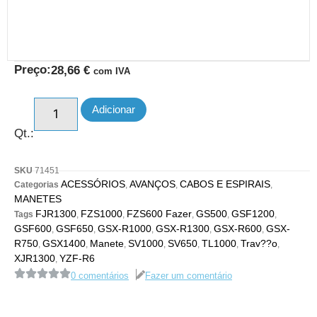
Preço:
28,66
€
com IVA
Adicionar
Qt.:
SKU
71451
ACESSÓRIOS
AVANÇOS
CABOS E ESPIRAIS
Categorias
,
,
,
MANETES
FJR1300
FZS1000
FZS600 Fazer
GS500
GSF1200
Tags
,
,
,
,
,
GSF600
GSF650
GSX-R1000
GSX-R1300
GSX-R600
GSX-
,
,
,
,
,
R750
GSX1400
Manete
SV1000
SV650
TL1000
Trav??o
,
,
,
,
,
,
,
XJR1300
YZF-R6
,
0 comentários
Fazer um comentário