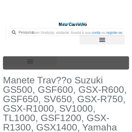
Meu Carrinho
0 iten(s) - 0.00€
Bem Vindo(a), visitante. Aceda à sua
conta
ou
registe-se
.
Manete Trav??o Suzuki
GS500, GSF600, GSX-R600,
GSF650, SV650, GSX-R750,
GSX-R1000, SV1000,
TL1000, GSF1200, GSX-
R1300, GSX1400, Yamaha