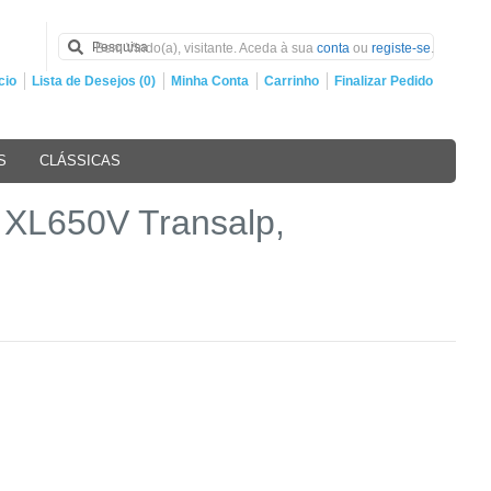
Bem Vindo(a), visitante. Aceda à sua
conta
ou
registe-se
.
cio
Lista de Desejos (0)
Minha Conta
Carrinho
Finalizar Pedido
S
CLÁSSICAS
XL650V Transalp,