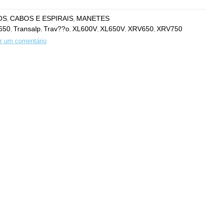
OS
CABOS E ESPIRAIS
MANETES
,
,
650
Transalp
Trav??o
XL600V
XL650V
XRV650
XRV750
,
,
,
,
,
,
r um comentário