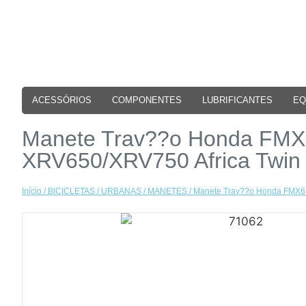
ACESSÓRIOS
COMPONENTES
LUBRIFICANTES
EQ
Manete Trav??o Honda FMX6
XRV650/XRV750 Africa Twin
Início
/
BICICLETAS
/
URBANAS
/
MANETES
/ Manete Trav??o Honda FMX65