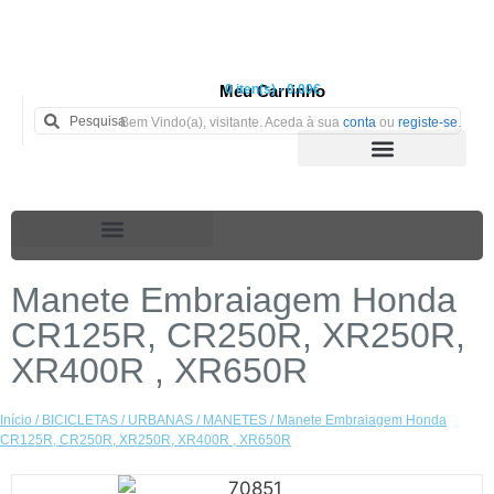
Meu Carrinho
0 iten(s) - 0.00€
Bem Vindo(a), visitante. Aceda à sua
conta
ou
registe-se
.
Manete Embraiagem Honda
CR125R, CR250R, XR250R,
XR400R , XR650R
Início
/
BICICLETAS
/
URBANAS
/
MANETES
/ Manete Embraiagem Honda
CR125R, CR250R, XR250R, XR400R , XR650R