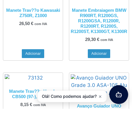
Manete Trav??o Kawasaki
Manete Embraiagem BMW
Z750R, Z1000
R900RT, R1200GS,
R1200GSA, R1200R,
26,50
€
com IVA
R1200RT, R1200S,
R1200ST, K1300GT, K1300R
29,30
€
com IVA
Adicionar
Adicionar
Manete Trav??o Honda
×
Olá! Como podemos ajudar?
CB500 (97-), SLR650
8,15
€
com IVA
Avanço Guiador UNO
Grade 3.0 ASA-105 Alu
7050 – 110mm / 105gr
33,00
€
com IVA