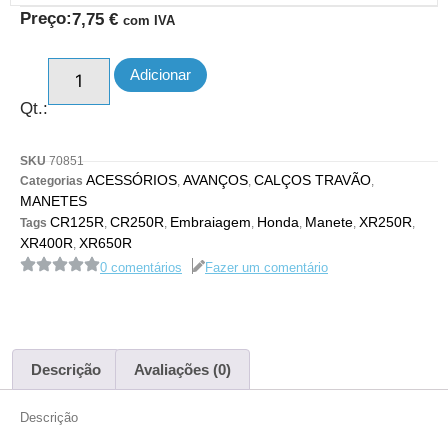
Preço:
7,75
€
com IVA
Adicionar
Qt.:
SKU
70851
ACESSÓRIOS
AVANÇOS
CALÇOS TRAVÃO
Categorias
,
,
,
MANETES
CR125R
CR250R
Embraiagem
Honda
Manete
XR250R
Tags
,
,
,
,
,
,
XR400R
XR650R
,
0 comentários
Fazer um comentário
Descrição
Avaliações (0)
Descrição