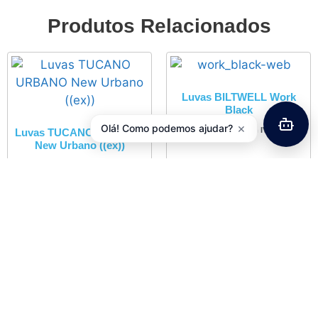
Produtos Relacionados
Luvas BILTWELL Work
Black
×
Olá! Como podemos ajudar?
51,00
€
com IVA
Luvas TUCANO URBANO
New Urbano ((ex))
42,93
€
com IVA
Adicionar
Adicionar
Luvas BILTWELL Work
Oleo Motor 4T MOTUL
Chocolate
5000 SAE 10W40 – 4 Litros