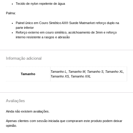
Tecido de nylon repelente de água
Palma:
Painel único em Couro Sintético AX® Suede Matmarket reforço duplo na
parte inferior
Reforço externo em couro sintético, acolchoamento de 3mm e reforço
interno resistente a rasgos e abrasão
Informação adicional
Tamanho L, Tamanho M, Tamanho S, Tamanho XL,
Tamanho
Tamanho XS, Tamanho XXL
Avaliações
Ainda não existem avaliações.
Apenas clientes com sessão iniciada que compraram este produto podem deixar
opinião.