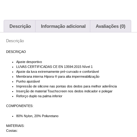
Descrição
Informação adicional
Avaliações (0)
Descrição
DESCRIÇAO
Ajuste desportivo
LUVAS CERTIFICADAS CE EN 13594:2015 Nível 1
Ajuste da luva extremamente pré-curvado e confortável
Membrana interna Hipora ® para alta impermeabilização
Punho ajustável
Impressão de silicone nas pontas dos dedos para melhor aderência
Inserção de material Touchscreen nos dedos indicador e polegar
Reforço duplo na palma inferior
COMPONENTES:
80% Nylon, 20% Poliuretano
MATERIAIS:
Costas: