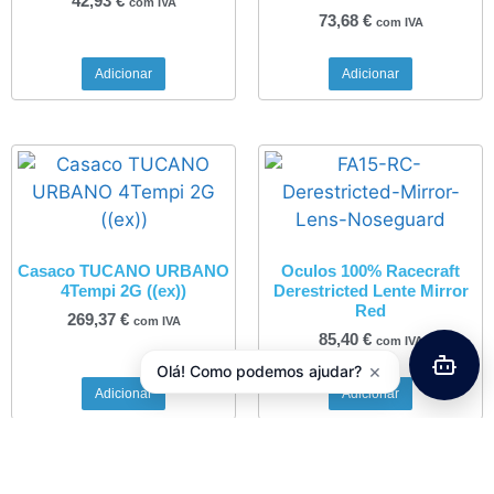
42,93
€
com IVA
73,68
€
com IVA
Adicionar
Adicionar
Casaco TUCANO URBANO
Oculos 100% Racecraft
4Tempi 2G ((ex))
Derestricted Lente Mirror
Red
269,37
€
com IVA
85,40
€
com IVA
×
Olá! Como podemos ajudar?
Adicionar
Adicionar