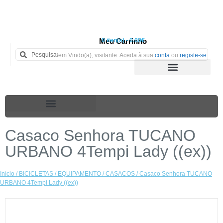
Meu Carrinho
0 iten(s) - 0.00€
Bem Vindo(a), visitante. Aceda à sua
conta
ou
registe-se
.
Casaco Senhora TUCANO
URBANO 4Tempi Lady ((ex))
Início
/
BICICLETAS
/
EQUIPAMENTO
/
CASACOS
/ Casaco Senhora TUCANO
URBANO 4Tempi Lady ((ex))