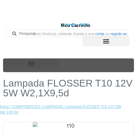
Meu Carrinho
0 iten(s) - 0.00€
Bem Vindo(a), visitante. Aceda à sua
conta
ou
registe-se
.
Lampada FLOSSER T10 12V
5W W2,1X9,5d
Início
/
COMPONENTES
/
LAMPADAS
/ Lampada FLOSSER T10 12V 5W
W2,1X9,5d