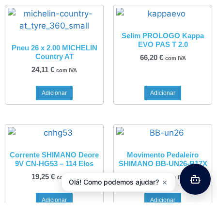
Selim PROLOGO Kappa
EVO PAS T 2.0
Pneu 26 x 2.00 MICHELIN
Country AT
66,20
€
com IVA
24,11
€
com IVA
Adicionar
Adicionar
Corrente SHIMANO Deore
Movimento Pedaleiro
9V CN-HG53 – 114 Elos
SHIMANO BB-UN26-B17X
19,25
€
12,15
€
com IVA
com IVA
×
Olá! Como podemos ajudar?
Adicionar
Adicionar