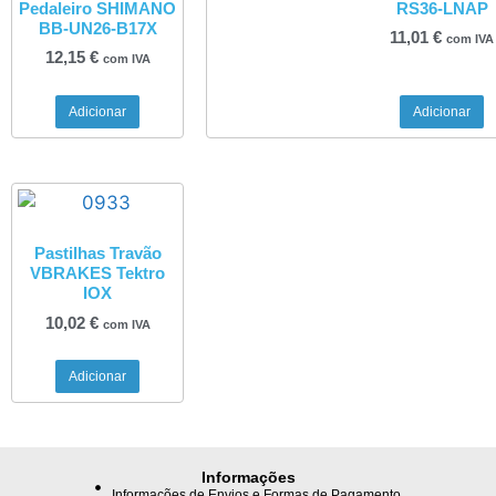
Pedaleiro SHIMANO
RS36-LNAP
BB-UN26-B17X
11,01
€
com IVA
12,15
€
com IVA
Adicionar
Adicionar
Pastilhas Travão
VBRAKES Tektro
IOX
10,02
€
com IVA
Adicionar
Informações
Informações de Envios e Formas de Pagamento