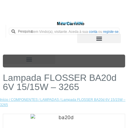
Meu Carrinho
0 iten(s) - 0.00€
Bem Vindo(a), visitante. Aceda à sua
conta
ou
registe-se
.
Lampada FLOSSER BA20d
6V 15/15W – 3265
Início
/
COMPONENTES
/
LAMPADAS
/ Lampada FLOSSER BA20d 6V 15/15W –
3265