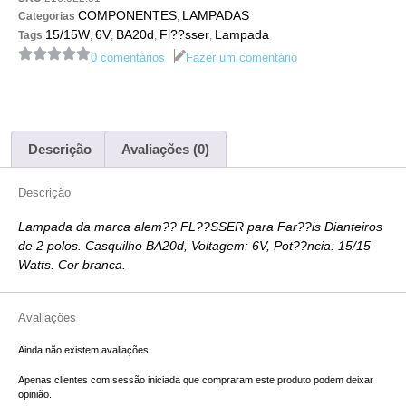
COMPONENTES
LAMPADAS
Categorias
,
15/15W
6V
BA20d
Fl??sser
Lampada
Tags
,
,
,
,
0 comentários
Fazer um comentário
Descrição
Avaliações (0)
Descrição
Lampada da marca alem?? FL??SSER para Far??is Dianteiros
de 2 polos. Casquilho BA20d, Voltagem: 6V, Pot??ncia: 15/15
Watts. Cor branca.
Avaliações
Ainda não existem avaliações.
Apenas clientes com sessão iniciada que compraram este produto podem deixar
opinião.