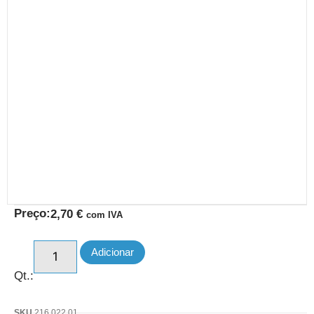
Preço:
2,70
€
com IVA
Adicionar
Qt.:
SKU
216.022.01