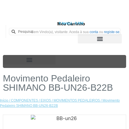
Meu Carrinho
0 iten(s) - 0.00€
Bem Vindo(a), visitante. Aceda à sua
conta
ou
registe-se
.
Movimento Pedaleiro
SHIMANO BB-UN26-B22B
Início
/
COMPONENTES
/
EIXOS / MOVIMENTOS PEDALEIROS
/ Movimento
Pedaleiro SHIMANO BB-UN26-B22B