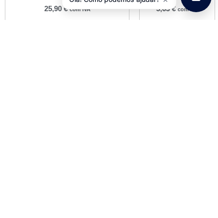
25,90
€
3,63
€
com IVA
com IVA
Adicionar
Ver opções
Jogo Direção 1″ C/ Rosca
Cromado JD194
5,54
€
com IVA
Adicionar
Informações
Informações de Envios e Formas de Pagamento
Quem Somos
Política de Privacidade