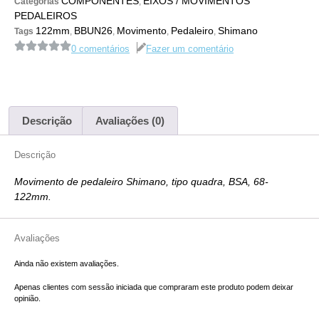
COMPONENTES
EIXOS / MOVIMENTOS
Categorias
,
PEDALEIROS
122mm
BBUN26
Movimento
Pedaleiro
Shimano
Tags
,
,
,
,
0 comentários
Fazer um comentário
Descrição
Avaliações (0)
Descrição
Movimento de pedaleiro Shimano, tipo quadra, BSA, 68-
122mm.
Avaliações
Ainda não existem avaliações.
Apenas clientes com sessão iniciada que compraram este produto podem deixar
opinião.