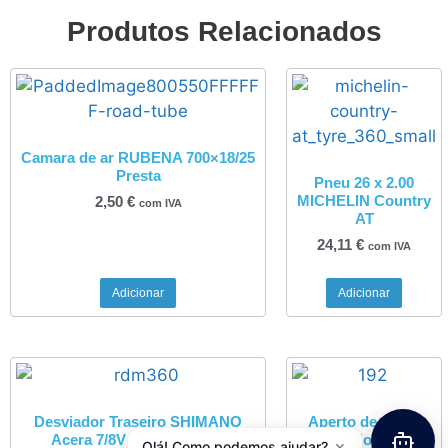
Produtos Relacionados
Camara de ar RUBENA 700×18/25
Presta
Pneu 26 x 2.00
MICHELIN Country
2,50
€
com IVA
AT
24,11
€
com IVA
Adicionar
Adicionar
Desviador Traseiro SHIMANO
Aperto de Selim
Acera 7/8V RD-M360SGS
Aluminio Kalloy
×
Olá! Como podemos ajudar?