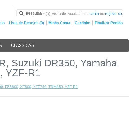
Bem Vindo(a), visitante. Aceda à sua
conta
ou
registe-se
.
cio
Lista de Desejos (0)
Minha Conta
Carrinho
Finalizar Pedido
S
CLÁSSICAS
-R, Suzuki DR350, Yamaha
, YZF-R1
600, FZS600, XT600, XTZ750, TDM850, YZF-R1