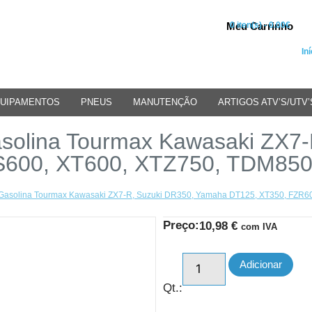
Meu Carrinho
0 iten(s) - 0.00€
Iní
UIPAMENTOS
PNEUS
MANUTENÇÃO
ARTIGOS ATV’S/UTV’
asolina Tourmax Kawasaki ZX7
S600, XT600, XTZ750, TDM850
a Gasolina Tourmax Kawasaki ZX7-R, Suzuki DR350, Yamaha DT125, XT350, FZR
Preço:
10,98
€
com IVA
Adicionar
Qt.: