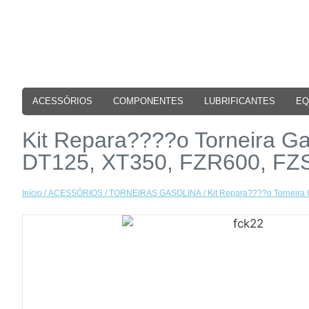
ACESSÓRIOS
COMPONENTES
LUBRIFICANTES
EQ
Kit Repara????o Torneira G
DT125, XT350, FZR600, FZ
Início
/
ACESSÓRIOS
/
TORNEIRAS GASOLINA
/ Kit Repara????o Torneir