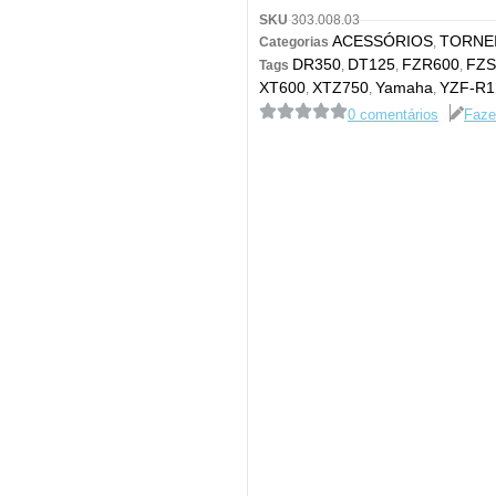
SKU
303.008.03
ACESSÓRIOS
TORNE
Categorias
,
DR350
DT125
FZR600
FZS
Tags
,
,
,
XT600
XTZ750
Yamaha
YZF-R1
,
,
,
0 comentários
Faze