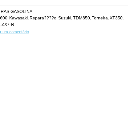
IRAS GASOLINA
600
Kawasaki
Repara????o
Suzuki
TDM850
Torneira
XT350
,
,
,
,
,
,
,
ZX7-R
,
r um comentário