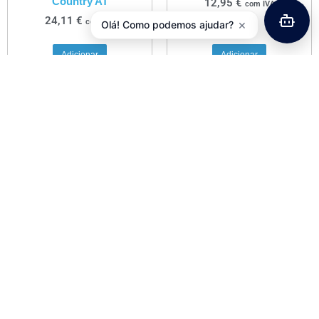
Country AT
12,95
€
com IVA
24,11
€
com IVA
×
Olá! Como podemos ajudar?
Adicionar
Adicionar
Manipulo Mudanças
Abraçadeira Espigão Selim
SHIMANO Direito 7V
Aluminío C/ Parafuso
Rotativo SL-RS36-R7AT
31,8mm
11,38
€
4,06
€
com IVA
com IVA
Adicionar
Adicionar
Tampa Direção FSA 1-1/8″