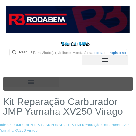
Meu Carrinho
0 iten(s) - 0.00€
Bem Vindo(a), visitante. Aceda à sua
conta
ou
registe-se
.
Kit Reparação Carburador
JMP Yamaha XV250 Virago
Início
/
COMPONENTES
/
CARBURADORES
/ Kit Reparação Carburador JMP
Yamaha XV250 Virago