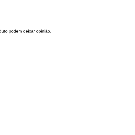
duto podem deixar opinião.
Produtos Relacionados
Selim STRACE SA 388 Reef Branco
29,90
€
com IVA