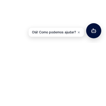
×
Olá! Como podemos ajudar?
Abraçadeira
Jogo
Espigão
Direção 1-
Manipulo
Selim
1/8″ C/
Mudanças
Aluminío C/
Rosca Preto
SHIMANO
Aperto
JD173
Esquerdo
Rápido
3V Rotativo
5,54
€
com IVA
31,8/34,9mm
SL-RS36-