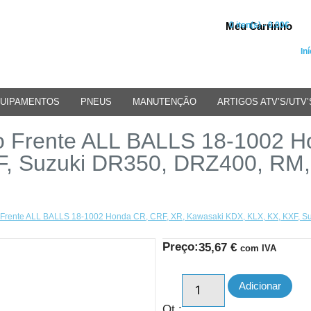
Meu Carrinho
0 iten(s) - 0.00€
Iní
UIPAMENTOS
PNEUS
MANUTENÇÃO
ARTIGOS ATV’S/UTV’
o Frente ALL BALLS 18-1002 H
XF, Suzuki DR350, DRZ400, R
 Frente ALL BALLS 18-1002 Honda CR, CRF, XR, Kawasaki KDX, KLX, KX, KXF, 
Preço:
35,67
€
com IVA
Adicionar
Qt.: