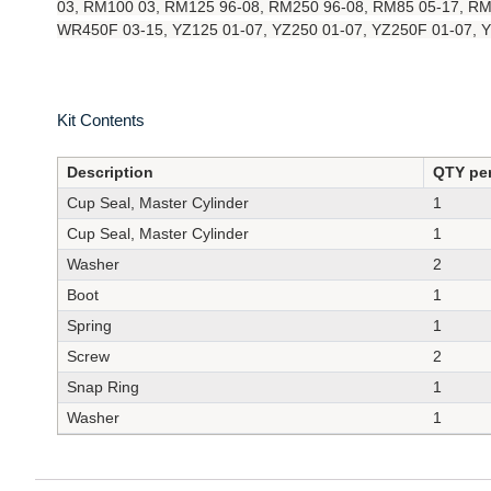
03, RM100 03, RM125 96-08, RM250 96-08, RM85 05-17, R
WR450F 03-15, YZ125 01-07, YZ250 01-07, YZ250F 01-07, Y
Kit Contents
Description
QTY per
Cup Seal, Master Cylinder
1
Cup Seal, Master Cylinder
1
Washer
2
Boot
1
Spring
1
Screw
2
Snap Ring
1
Washer
1