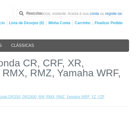
Bem Vindo(a), visitante. Aceda à sua
conta
ou
registe-se
.
cio
Lista de Desejos (0)
Minha Conta
Carrinho
Finalizar Pedido
S
CLÁSSICAS
onda CR, CRF, XR,
M, RMX, RMZ, Yamaha WRF,
Suzuki DR350, DRZ400, RM, RMX, RMZ, Yamaha WRF, YZ, YZF