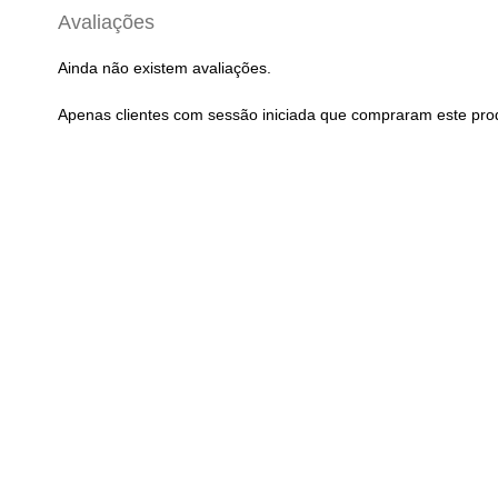
Avaliações
Ainda não existem avaliações.
Apenas clientes com sessão iniciada que compraram este pro
Selim STRACE SA 389 Zaire Branco
29,90
€
com IVA