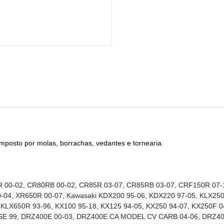
posto por molas, borrachas, vedantes e tornearia.
 00-02, CR80RB 00-02, CR85R 03-07, CR85RB 03-07, CRF150R 07-
-04, XR650R 00-07, Kawasaki KDX200 95-06, KDX220 97-05, KLX25
650R 93-96, KX100 95-18, KX125 94-05, KX250 94-07, KX250F 04-
R350SE 99, DRZ400E 00-03, DRZ400E CA MODEL CV CARB 04-06, D