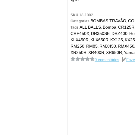
SKU
18-1002
BOMBAS TRAVÃO
CO
Categorias
,
ALL BALLS
Bomba
CR125R
Tags
,
,
CRF450X
DR350SE
DRZ400
Ho
,
,
,
KLX450R
KLX650R
KX125
KX25
,
,
,
RM250
RM85
RMX450
RMX450
,
,
,
XR250R
XR400R
XR650R
Yama
,
,
,
0 comentários
Faze