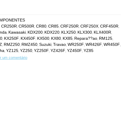
MPONENTES
CR250R
CR500R
CR80
CR85
CRF250R
CRF250X
CRF450R
,
,
,
,
,
,
,
,
nda
Kawasaki
KDX200
KDX220
KLX250
KLX300
KLX400R
,
,
,
,
,
,
,
0
KX250F
KX450F
KX500
KX80
KX85
Repara??ao
RM125
,
,
,
,
,
,
,
,
Z
RMZ250
RMZ450
Suzuki
Travao
WR250F
WR426F
WR450F
,
,
,
,
,
,
,
,
ha
YZ125
YZ250
YZ250F
YZ426F
YZ450F
YZ85
,
,
,
,
,
,
r um comentário