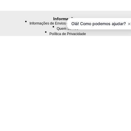
Informações
×
Olá! Como podemos ajudar?
Informações de Envios e Formas de Pagamento
Quem Somos
Política de Privacidade
Termos e Condições
Atendimento
Contacte-nos
Devoluções
Mapa da Loja
Extras
Lista de Marcas
Comprar Vale Presente
Programa de Filiados
Ofertas Especiais
Minha Conta
Minha Conta