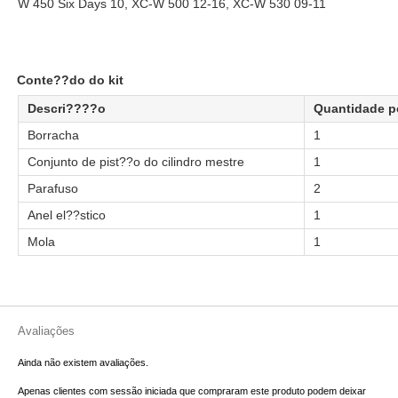
W 450 Six Days 10, XC-W 500 12-16, XC-W 530 09-11
Conte??do do kit
Descri????o
Quantidade po
Borracha
1
Conjunto de pist??o do cilindro mestre
1
Parafuso
2
Anel el??stico
1
Mola
1
Avaliações
Ainda não existem avaliações.
Apenas clientes com sessão iniciada que compraram este produto podem deixar