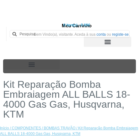
Meu Carrinho
0 iten(s) - 0.00€
Bem Vindo(a), visitante. Aceda à sua
conta
ou
registe-se
.
Kit Reparação Bomba
Embraiagem ALL BALLS 18-
4000 Gas Gas, Husqvarna,
KTM
Início
/
COMPONENTES
/
BOMBAS TRAVÃO
/ Kit Reparação Bomba Embraiagem
ALL BALLS 18-4000 Gas Gas, Husqvarna, KTM