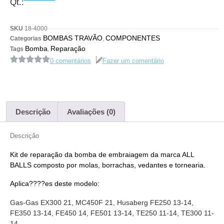
Qt.:
SKU
18-4000
BOMBAS TRAVÃO
COMPONENTES
Categorias
,
Bomba
Reparação
Tags
,
0 comentários
Fazer um comentário
Descrição
Avaliações (0)
Descrição
Kit de reparação da bomba de embraiagem da marca ALL
BALLS composto por molas, borrachas, vedantes e tornearia.
Aplica????es deste modelo:
Gas-Gas EX300 21, MC450F 21, Husaberg FE250 13-14,
FE350 13-14, FE450 14, FE501 13-14, TE250 11-14, TE300 11-
14