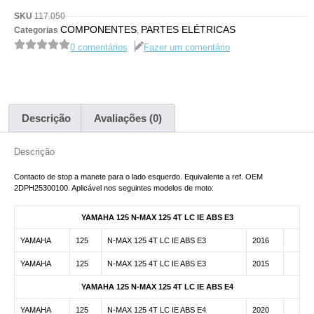
SKU
117.050
COMPONENTES
PARTES ELÉTRICAS
Categorias
,
0 comentários
Fazer um comentário
Descrição
Avaliações (0)
Descrição
Contacto de stop a manete para o lado esquerdo. Equivalente a ref. OEM
2DPH25300100. Aplicável nos seguintes modelos de moto:
YAMAHA 125 N-MAX 125 4T LC IE ABS E3
YAMAHA
125
N-MAX 125 4T LC IE ABS E3
2016
YAMAHA
125
N-MAX 125 4T LC IE ABS E3
2015
YAMAHA 125 N-MAX 125 4T LC IE ABS E4
YAMAHA
125
N-MAX 125 4T LC IE ABS E4
2020