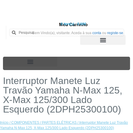
Meu Carrinho
0 iten(s) - 0.00€
Bem Vindo(a), visitante. Aceda à sua
conta
ou
registe-se
.
Interruptor Manete Luz
Travão Yamaha N-Max 125,
X-Max 125/300 Lado
Esquerdo (2DPH25300100)
Início
/
COMPONENTES
/
PARTES ELÉTRICAS
/ Interruptor Manete Luz Travão
Yamaha N-Max 125, X-Max 125/300 Lado Esquerdo (2DPH25300100)