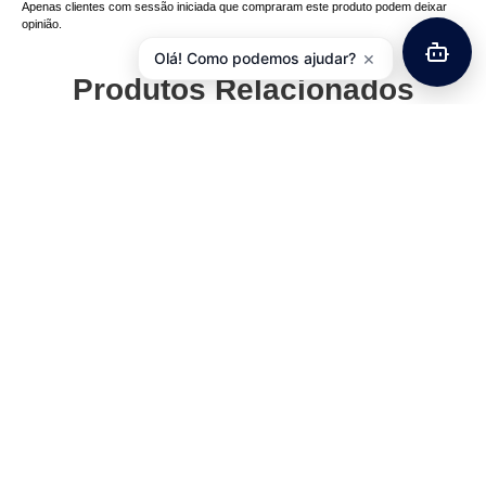
Apenas clientes com sessão iniciada que compraram este produto podem deixar
opinião.
×
Olá! Como podemos ajudar?
Produtos Relacionados
Corrente SHIMANO Deore
9V CN-HG53 – 114 Elos
Pneu 26 x 2.00 MICHELIN
Country AT
19,25
€
com IVA
24,11
€
com IVA
Adicionar
Adicionar
Desviador Traseiro
Abraçadeira Espigão Selim
SHIMANO Acera 7/8V RD-
Aluminío C/ Parafuso