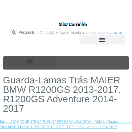
Meu Carrinho
0 iten(s) - 0.00€
Bem Vindo(a), visitante. Aceda à sua
conta
ou
registe-se
.
Guarda-Lamas Trás MAIER
BMW R1200GS 2013-2017,
R1200GS Adventure 2014-
2017
Início
/
COMPONENTES
/
PNEUS
/
ESTRADA
/
GUARDA-LAMAS
/ Guarda-Lamas
Trás MAIER BMW R1200GS 2013-2017, R1200GS Adventure 2014-2017