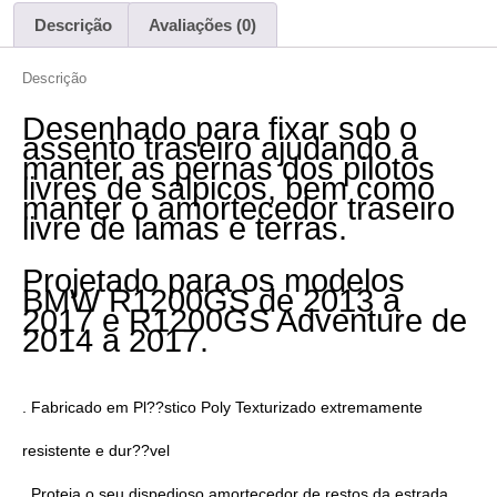
Descrição
Avaliações (0)
Descrição
Desenhado para fixar sob o
assento traseiro ajudando a
manter as pernas dos pilotos
livres de salpicos, bem como
manter o amortecedor traseiro
livre de lamas e terras.
Projetado para os modelos
BMW R1200GS de 2013 a
2017 e R1200GS Adventure de
2014 a 2017.
. Fabricado em Pl??stico Poly Texturizado extremamente
resistente e dur??vel
. Proteja o seu dispedioso amortecedor de restos da estrada