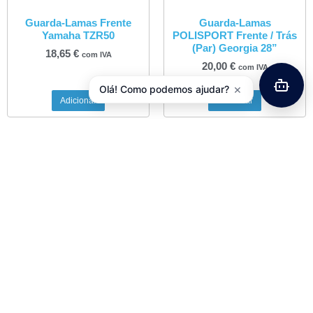
Guarda-Lamas Frente
Guarda-Lamas
Yamaha TZR50
POLISPORT Frente / Trás
(Par) Georgia 28”
18,65
€
com IVA
20,00
€
com IVA
×
Olá! Como podemos ajudar?
Adicionar
Adicionar
Guarda-Lamas Trás MAIER
Travessas Sapatos Estrada
BMW F650GS, F700GS,
VP BLK-01
F800GS, F800GSA
11,90
€
com IVA
115,65
€
com IVA
Adicionar
Adicionar