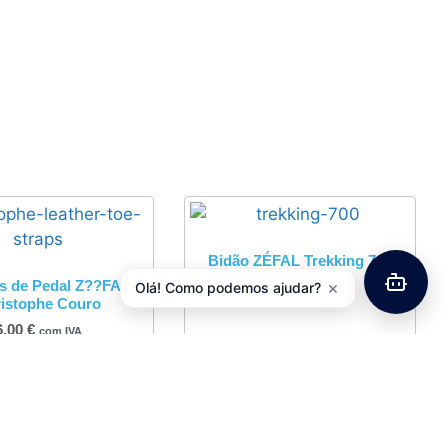
Bidão ZÉFAL Trekking 700
s de Pedal Z??FAL
×
Olá! Como podemos ajudar?
11,50
€
com IVA
istophe Couro
6,00
€
com IVA
Adicionar
Adicionar