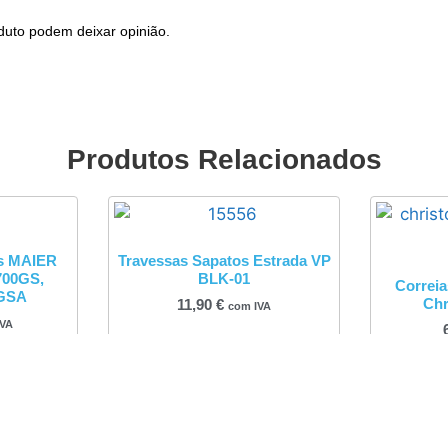
duto podem deixar opinião.
Produtos Relacionados
s MAIER
Travessas Sapatos Estrada VP
700GS,
BLK-01
Correia
0GSA
Chr
11,90
€
com IVA
IVA
Adicionar