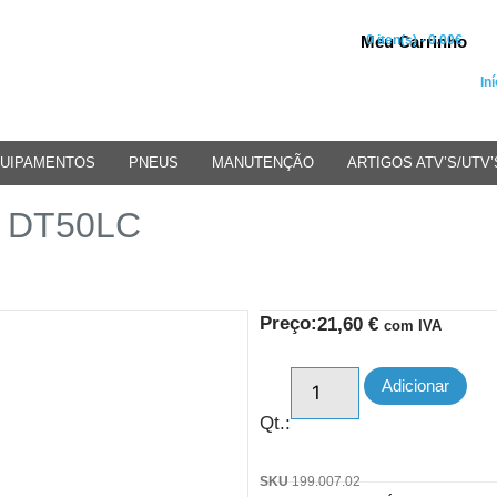
Meu Carrinho
0 iten(s) - 0.00€
Iní
UIPAMENTOS
PNEUS
MANUTENÇÃO
ARTIGOS ATV’S/UTV’
a DT50LC
Preço:
21,60
€
com IVA
Adicionar
Qt.:
SKU
199.007.02