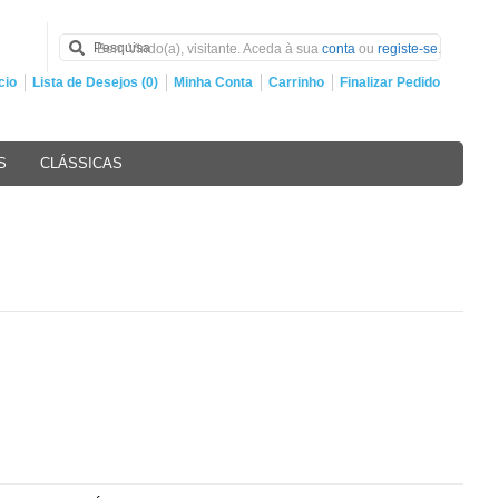
Bem Vindo(a), visitante. Aceda à sua
conta
ou
registe-se
.
cio
Lista de Desejos (0)
Minha Conta
Carrinho
Finalizar Pedido
S
CLÁSSICAS