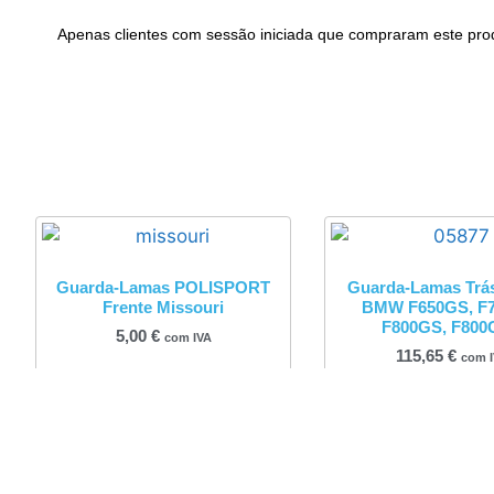
Apenas clientes com sessão iniciada que compraram este pro
Guarda-Lamas POLISPORT
Guarda-Lamas Trá
Frente Missouri
BMW F650GS, F
F800GS, F80
5,00
€
com IVA
115,65
€
com 
Adicionar
Adicionar