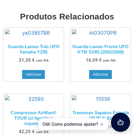
Produtos Relacionados
Guarda-Lamas Trás UFO
Guarda-Lamas Frente UFO
Yamaha YZ85
KTM SX65 (2002/2008)
21,35
€
16,59
€
com IVA
com IVA
Adicionar
Adicionar
Compressor AirMan®
Travessas Sapatos Estrada
TOUR (c/ ligação a
VP BLK-01
×
isqueiro)
Olá! Como podemos ajudar?
11,90
€
com IVA
42,25
€
com IVA