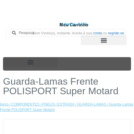
Meu Carrinho
0 iten(s) - 0.00€
Bem Vindo(a), visitante. Aceda à sua
conta
ou
registe-se
.
Guarda-Lamas Frente
POLISPORT Super Motard
Início
/
COMPONENTES
/
PNEUS
/
ESTRADA
/
GUARDA-LAMAS
/ Guarda-Lamas
Frente POLISPORT Super Motard