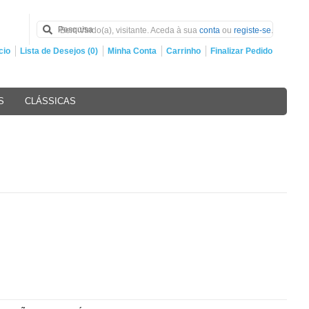
Bem Vindo(a), visitante. Aceda à sua
conta
ou
registe-se
.
cio
Lista de Desejos (0)
Minha Conta
Carrinho
Finalizar Pedido
S
CLÁSSICAS