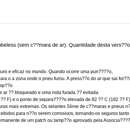
beless (sem c??mara de ar). Quantidade desta vers??o: 
eguro e eficaz no mundo. Quando ocorre uma pun????o,
ra o a zona onde o pneu furou. A press??o do ar que sai for??a
amp??o
 ar ?? bloqueado e uma roda furada ?? evitada.
?? F) e o ponto de separa????o elevada de 82 ?? C (182 ?? F)
ras mais extremas. Os selantes Slime de c??maras e pneus n
ebidos para n??o serem corrosivos, tornando-os seguros tanto
 permanente de um patch ou tamp??o aprovado pela Associa????