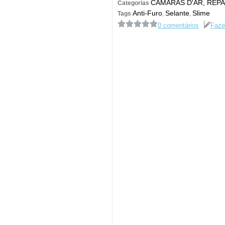
CÂMARAS D'AR, REP
Categorias
Anti-Furo
Selante
Slime
Tags
,
,
0 comentários
Faze