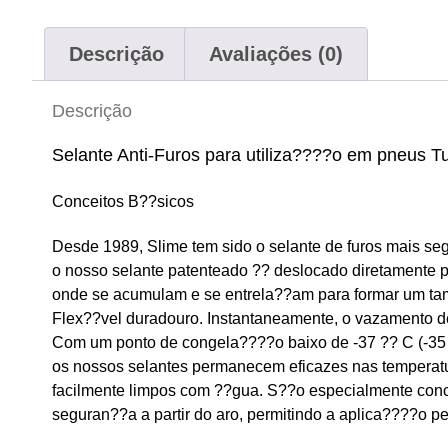
Descrição
Avaliações (0)
Descrição
Selante Anti-Furos para utiliza????o em pneus Tu
Conceitos B??sicos
Desde 1989, Slime tem sido o selante de furos mais s
o nosso selante patenteado ?? deslocado diretamente pa
onde se acumulam e se entrela??am para formar um t
Flex??vel duradouro. Instantaneamente, o vazamento de
Com um ponto de congela????o baixo de -37 ?? C (-35 
os nossos selantes permanecem eficazes nas temperatu
facilmente limpos com ??gua. S??o especialmente conc
seguran??a a partir do aro, permitindo a aplica????o