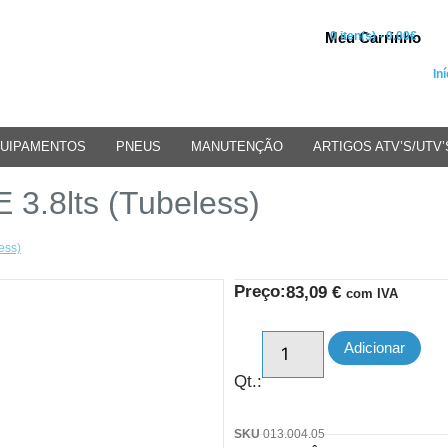
Meu Carrinho
0 iten(s) - 0.00€
Iní
UIPAMENTOS
PNEUS
MANUTENÇÃO
ARTIGOS ATV’S/UTV’
 3.8lts (Tubeless)
ess)
Preço:
83,09
€
com IVA
Adicionar
Qt.:
SKU
013.004.05