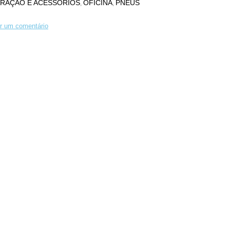
ARAÇÃO E ACESSÓRIOS
OFICINA
PNEUS
,
,
r um comentário