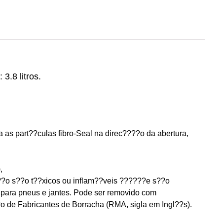
3.8 litros
.
 as part??culas fibro-Seal na direc????o da abertura,
,
??o s??o t??xicos ou inflam??veis ??????e s??o
 para pneus e jantes. Pode ser removido com
o de Fabricantes de Borracha (RMA, sigla em Ingl??s).