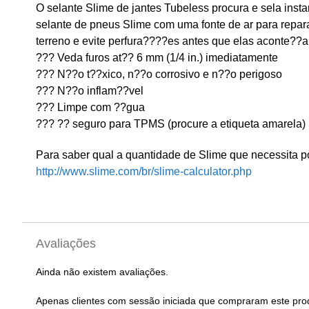
O selante Slime de jantes Tubeless procura e sela ins
selante de pneus Slime com uma fonte de ar para repar
terreno e evite perfura????es antes que elas aconte??
??? Veda furos at?? 6 mm (1/4 in.) imediatamente
??? N??o t??xico, n??o corrosivo e n??o perigoso
??? N??o inflam??vel
??? Limpe com ??gua
??? ?? seguro para TPMS (procure a etiqueta amarela)
Para saber qual a quantidade de Slime que necessita por
http://www.slime.com/br/slime-calculator.php
Avaliações
Ainda não existem avaliações.
Apenas clientes com sessão iniciada que compraram este pro