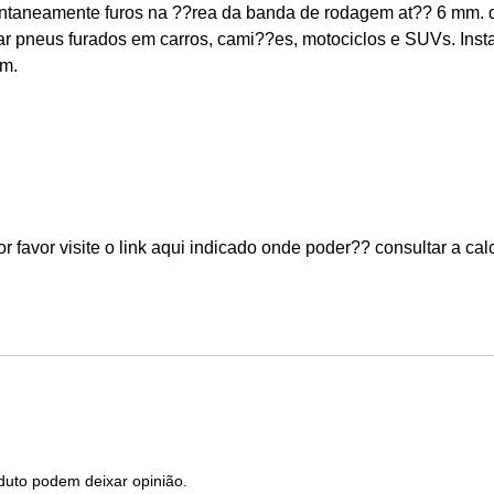
tantaneamente furos na ??rea da banda de rodagem at?? 6 mm. 
ar pneus furados em carros, cami??es, motociclos e SUVs. Inst
am.
 favor visite o link aqui indicado onde poder?? consultar a ca
duto podem deixar opinião.