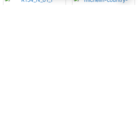
Termoscud TUCANO
URBANO R154 Piaggio
Pneu 29 x 2.10 MICHELIN
Vespa GT/GTS/GTV (Desde
Country Race’R
2007)
25,89
€
com IVA
134,99
€
com IVA
Adicionar
Adicionar
Termoscud TUCANO
URBANO R062 Gilera
Fuoco, Piaggio MP3, MP3
Touring, MP3 400 LT, MP3
500
149,90
€
com IVA