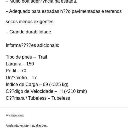
–
Muito boa ader??ncia
na estrada.
– Adequado para
estradas n??o pavimentadas
e terrenos
secos menos exigentes.
– Grande durabilidade.
Informa????es adicionais:
Tipo de pneu – Trail
Largura – 150
Perfil – 70
Di??metro – 17
Indice de Carga – 69 (<325 kg)
C??digo de Velocidade – H (<210 kmh)
C??mara / Tubeless – Tubeless
Avaliações
Ainda não existem avaliações.