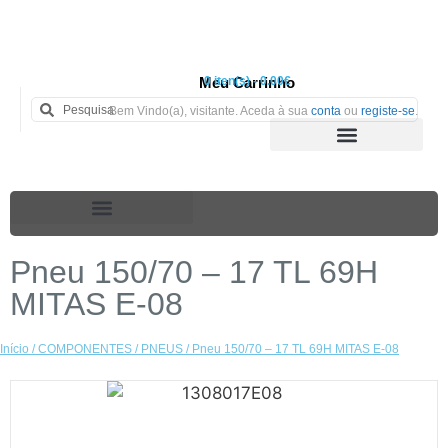
Meu Carrinho
0 iten(s) - 0.00€
Bem Vindo(a), visitante. Aceda à sua
conta
ou
registe-se
.
Pneu 150/70 – 17 TL 69H
MITAS E-08
Início
/
COMPONENTES
/
PNEUS
/ Pneu 150/70 – 17 TL 69H MITAS E-08