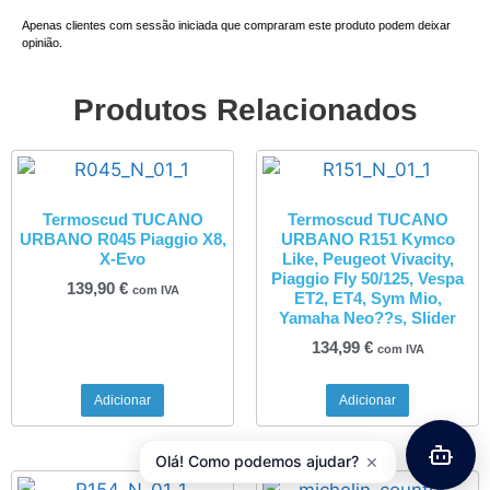
Apenas clientes com sessão iniciada que compraram este produto podem deixar
opinião.
Produtos Relacionados
Termoscud TUCANO
Termoscud TUCANO
URBANO R045 Piaggio X8,
URBANO R151 Kymco
X-Evo
Like, Peugeot Vivacity,
Piaggio Fly 50/125, Vespa
139,90
€
com IVA
ET2, ET4, Sym Mio,
Yamaha Neo??s, Slider
134,99
€
com IVA
Adicionar
Adicionar
×
Olá! Como podemos ajudar?